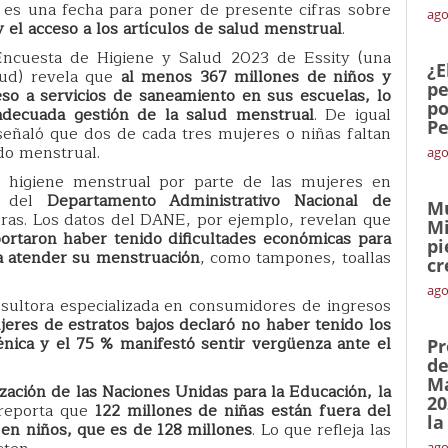
 es una fecha para poner de presente cifras sobre
ago
y el acceso a los artículos de salud menstrual
.
 Encuesta de Higiene y Salud 2023 de Essity (una
¿E
lud) revela que
al menos 367 millones de niños y
pe
so a servicios de saneamiento en sus escuelas, lo
po
adecuada gestión de la salud menstrual
. De igual
Pe
eñaló que dos de cada tres mujeres o niñas faltan
odo menstrual.
ago
 higiene menstrual por parte de las mujeres en
as del
Departamento Administrativo Nacional de
Mu
ras. Los datos del DANE, por ejemplo, revelan que
Mi
portaron haber tenido dificultades económicas para
pi
a atender su menstruación
, como tampones, toallas
cr
ago
nsultora especializada en consumidores de ingresos
jeres de estratos bajos declaró no haber tenido los
énica y el 75 % manifestó sentir vergüenza ante el
Pr
de
Ma
zación de las Naciones Unidas para la Educación, la
20
reporta que
122 millones de niñas están fuera del
la
 en niños, que es de 128 millones
. Lo que refleja las
ago