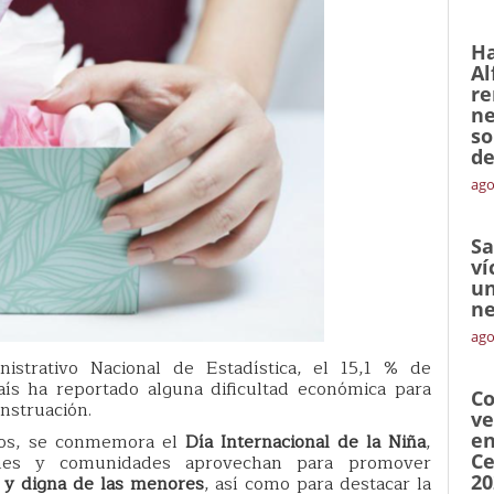
Ha
Al
re
ne
so
de
ago
Sa
ví
un
ne
ago
strativo Nacional de Estadística, el 15,1 % de
aís ha reportado alguna dificultad económica para
Co
nstruación.
ve
en
ños, se conmemora el
Día Internacional de la Niña
,
Ce
iones y comunidades aprovechan para promover
20
s y digna de las menores
, así como para destacar la