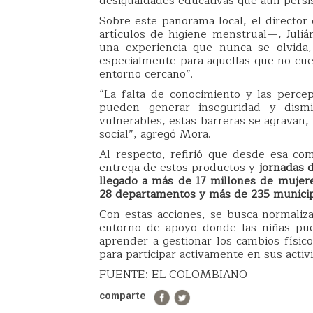
desigualdades educativas que aún persi
Sobre este panorama local, el directo
artículos de higiene menstrual—, Juli
una experiencia que nunca se olvida
especialmente para aquellas que no cue
entorno cercano”.
“La falta de conocimiento y las perce
pueden generar inseguridad y dismi
vulnerables, estas barreras se agravan,
social”, agregó Mora.
Al respecto, refirió que desde esa co
entrega de estos productos y
jornadas 
llegado a más de 17 millones de mujer
28 departamentos y más de 235 municip
Con estas acciones, se busca normaliz
entorno de apoyo donde las niñas pue
aprender a gestionar los cambios físic
para participar activamente en sus activi
FUENTE: EL COLOMBIANO
comparte