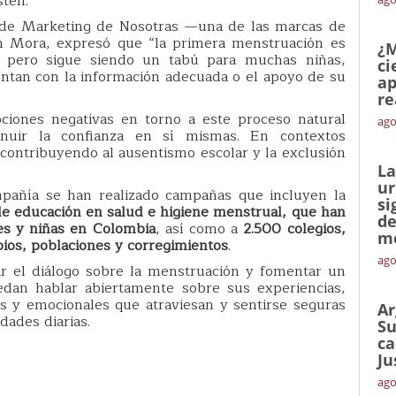
sten.
r de Marketing de Nosotras —una de las marcas de
án Mora, expresó que “la primera menstruación es
¿M
, pero sigue siendo un tabú para muchas niñas,
ci
ntan con la información adecuada o el apoyo de su
ap
re
pciones negativas en torno a este proceso natural
ago
nuir la confianza en sí mismas. En contextos
 contribuyendo al ausentismo escolar y la exclusión
La
ur
mpañía se han realizado campañas que incluyen la
si
de educación en salud e higiene menstrual, que han
de
es y niñas en Colombia
, así como a
2.500 colegios,
me
ios, poblaciones y corregimientos
.
ago
ar el diálogo sobre la menstruación y fomentar un
dan hablar abiertamente sobre sus experiencias,
os y emocionales que atraviesan y sentirse seguras
Ar
dades diarias.
Su
ca
Ju
ago