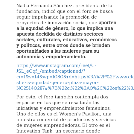
Nadia Fernanda Sánchez, presidenta de la
fundación, indicó que con el foro se busca
seguir impulsando la promoción de
proyectos de innovación social, que
aporten
a la equidad de género, lo que implica una
apuesta decidida de distintos sectores
sociales, culturales, educativos, económicos
y políticos, entre otros donde se brinden
oportunidades a las mujeres para su
autonomía y empoderamiento.
https://www.instagram.com/reel/C-
JSL_eOqf_/embed/captioned/?
cr=1&v=14&wp=1080&rd=https%3A%2F%2Fwww.elc
she-is-equidad-genero-plaza-mayor-
NC25140287#%7B%22ci%22%3A0%2C%22os%22%3A
Por esto, el foro también contempla dos
espacios en los que se resaltarán las
iniciativas y emprendimientos femeninos.
Uno de ellos es el Women’s Pavilion, una
muestra comercial de productos y servicios
de mujeres emprendedoras. El otro es el
Innovation Tank, un escenario donde