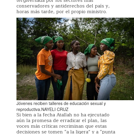
tergiversada por los sectores más
conservadores y antiderechos del país y,
horas más tarde, por el propio ministro.
Jóvenes reciben talleres de educación sexual y
reproductiva.NAYELI CRUZ
Si bien a la fecha Atallah no ha ejecutado
aún la promesa de erradicar el plan, las
voces más críticas recriminan que estas
decisiones se tomen “a la ligera” y a “punta