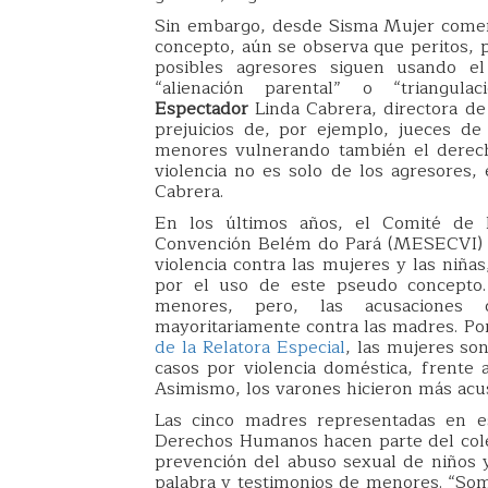
Sin embargo, desde Sisma Mujer coment
concepto, aún se observa que peritos, 
posibles agresores siguen usando e
“alienación parental” o “triangu
Espectador
Linda Cabrera, directora de 
prejuicios de, por ejemplo, jueces de
menores vulnerando también el derecho 
violencia no es solo de los agresores,
Cabrera.
En los últimos años, el Comité de
Convención Belém do Pará (MESECVI) y 
violencia contra las mujeres y las niñ
por el uso de este pseudo concepto. 
menores, pero, las acusaciones d
mayoritariamente contra las madres. Por
de la Relatora Especial
, las mujeres so
casos por violencia doméstica, frente
Asimismo, los varones hicieron más acu
Las cinco madres representadas en es
Derechos Humanos hacen parte del colec
prevención del abuso sexual de niños y 
palabra y testimonios de menores. “So