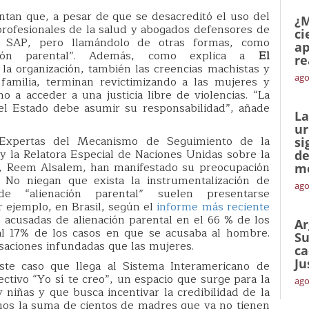
an que, a pesar de que se desacreditó el uso del
¿M
profesionales de la salud y abogados defensores de
ci
l SAP, pero llamándolo de otras formas, como
ap
lación parental”. Además, como explica a
El
re
la organización, también las creencias machistas y
ago
 familia, terminan revictimizando a las mujeres y
a acceder a una justicia libre de violencias. “La
 el Estado debe asumir su responsabilidad”, añade
La
ur
 Expertas del Mecanismo de Seguimiento de la
si
la Relatora Especial de Naciones Unidas sobre la
de
as, Reem Alsalem, han manifestado su preocupación
me
No niegan que exista la instrumentalización de
ago
e “alienación parental” suelen presentarse
 ejemplo, en Brasil, según el
informe más reciente
n acusadas de alienación parental en el 66 % de los
Ar
 al 17% de los casos en que se acusaba al hombre.
Su
saciones infundadas que las mujeres.
ca
Ju
te caso que llega al Sistema Interamericano de
tivo “Yo sí te creo”, un espacio que surge para la
ago
niñas y que busca incentivar la credibilidad de la
mos la suma de cientos de madres que ya no tienen