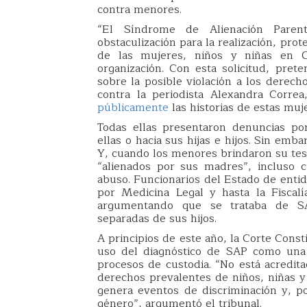
contra menores.
“El Síndrome de Alienación Paren
obstaculización para la realización, pr
de las mujeres, niños y niñas en C
organización. Con esta solicitud, pre
sobre la posible violación a los derech
contra la periodista Alexandra Corre
públicamente
las historias de estas muj
Todas ellas presentaron denuncias por 
ellas o hacia sus hijas e hijos. Sin emb
Y, cuando los menores brindaron su test
“alienados por sus madres”, incluso 
abuso. Funcionarios del Estado de enti
por Medicina Legal y hasta la Fiscal
argumentando que se trataba de S
separadas de sus hijos.
A principios de este año, la Corte Const
uso del diagnóstico de SAP como una 
procesos de custodia. “No está acredita
derechos prevalentes de niños, niñas y
genera eventos de discriminación y, po
género”, argumentó el tribunal.