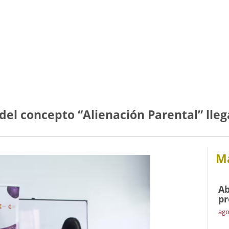
 del concepto “Alienación Parental” lleg
Má
Ab
pr
ago