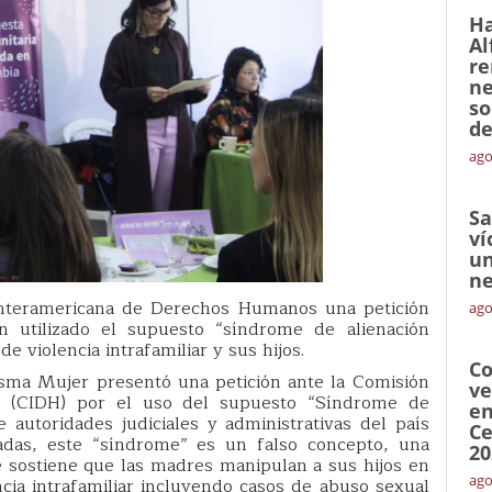
Ha
Al
re
ne
so
de
ago
Sa
ví
un
ne
Interamericana de Derechos Humanos una petición
ago
n utilizado el supuesto “síndrome de alienación
e violencia intrafamiliar y sus hijos.
Co
Sisma Mujer presentó una petición ante la Comisión
ve
 (CIDH) por el uso del supuesto “Síndrome de
en
 autoridades judiciales y administrativas del país
Ce
adas, este “síndrome” es un falso concepto, una
20
ue sostiene que las madres manipulan a sus hijos en
ago
cia intrafamiliar incluyendo casos de abuso sexual