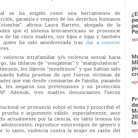
tal se ha erigido como una herramienta de
¿E
otección, garantía y respeto de los derechos humanos
pe
olombia”, afirma Laura Barreto, abogada de la
po
tenden que el sistema interamericano se pronuncie
Pe
os de las cinco madres, sus hijos e hijas y también
ago
a, quien ha sido amedrentada tras
dar a conocer
eres.
Mu
violencia intrafamiliar y/o violencia sexual hacia
Mi
argo, las tildaron de “vengativas” y “manipuladoras”.
pi
imonio, les dijeron “mentirosos” y que habían sido
cr
cuando había pruebas de que fueron víctimas de
dades que van desde comisarías de familia, pasando
ago
ía, les negaron sus pretensiones y su protección
AP. Además, tres madres denunciantes fueron
Pr
de
itucional se pronunció sobre el tema y proscribió el
Ma
prueba o argumento válido, especialmente, ante
20
do actualmente por la ciencia, en tanto lesiona los
la
 adolescentes; reproduce estereotipos de género y
r lo tanto, violencia contra la mujer en razón del
ago