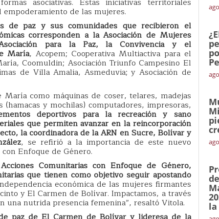
rmas asociativas. Estas iniciativas territoriales
ago
l empoderamiento de las mujeres.
es de paz y sus comunidades que recibieron el
¿E
onómicas corresponden a la Asociación de Mujeres
pe
ociación para la Paz, la Convivencia y el
po
e María
, Acopem; Cooperativa Multiactiva para el
Pe
María, Coomuldin; Asociación Triunfo Campesino El
timas de Villa Amalia, Asmeduvia; y Asociación de
ago
María como máquinas de coser, telares, madejas
Mu
ías (hamacas y mochilas) computadores, impresoras,
Mi
mentos deportivos para la recreación y sano
pi
riales que permiten avanzar en la reincorporación
cr
specto, la coordinadora de la ARN en Sucre, Bolívar y
nzález
, se refirió a la importancia de este nuevo
ago
s con Enfoque de Género.
Acciones Comunitarias con Enfoque de Género,
Pr
nitarias que tienen como objetivo seguir apostando
de
 independencia económica de las mujeres firmantes
Ma
cinto y El Carmen de Bolívar. Impactamos, a través
20
on una nutrida presencia femenina”, resaltó Vitola.
la
 de paz de El Carmen de Bolívar y lideresa de la
ago