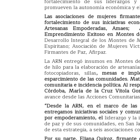
fortalecimiento de sus liderazgos y fo
promueven la autonomía económica y e
Las asociaciones de mujeres firmant
fortalecimiento de sus iniciativas ec
Artesanas Empoderadas, Amaes; As
Emprendimiento Exitoso en Montes d
Desarrollo Integral de los Montes de 
Espiritano; Asociación de Mujeres Víc
Firmantes de Paz, Afirpaz.
La ARN entregó insumos en Montes de 
de hilo para la elaboración de artesan
fotocopiadoras, sillas
, mesas e imple
esparcimiento de las comunidades. Mate
comunitaria e incidencia política. Al re
Córdoba, María de la Cruz Vitola Go
avance desde las Acciones Comunitaria
“Desde la ARN, en el marco de las 
entregamos iniciativas sociales y comu
por empoderamiento, el
liderazgo y la
de paz y de sus comunidades, en San Ja
de esta estrategia, a seis asociaciones c
Por su parte, Eliana Quiroz, firmante