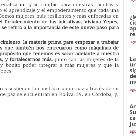
erializa un gran cambio para nuestras familias y
o el aprendizaje y el empoderamiento que cada una
 Somos mujeres más resilientes y más enfocadas en
¿M
fortalecimiento de las iniciativas, Viviana Yepes,
ci
 se refirió a la importancia de este nuevo paso para
ap
re
cimiento, la materia prima para empezar a trabajar
ago
rias que también nos entregaron como máquinas de
 propósito que tenemos es sacar adelante a nuestra
La
s, y fortalecernos más
, junto con las mujeres de la
ur
 bonito poder integrar a más mujeres y que la
si
Yepes.
de
me
es sostienen la construcción de paz a través de su
ago
s de paz se encuentran en Bolívar;19, en Córdoba; y,
Ar
Su
ca
Ju
ago