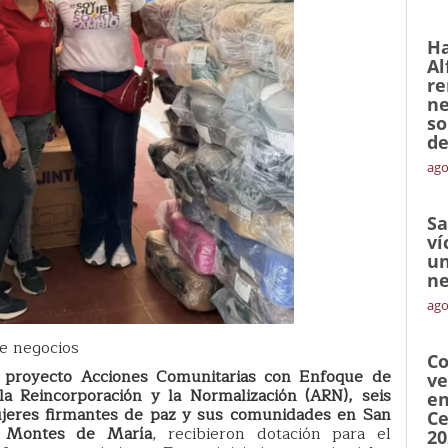
Ha
Al
re
ne
so
de
ago
Sa
ví
un
ne
ago
de negocios
Co
 proyecto Acciones Comunitarias con Enfoque de
ve
la Reincorporación y la Normalización (ARN), seis
en
ujeres firmantes de paz y sus comunidades en San
Ce
n Montes de María
, recibieron dotación para el
20