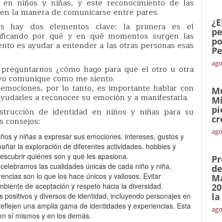
d en niños y niñas, y este reconocimiento de las
en la manera de comunicarse entre pares.
¿E
es hay dos elementos clave: la primera es el
pe
tificando por qué y en qué momentos surgen las
po
nto es ayudar a entender a las otras personas esas
Pe
ago
 preguntarnos ¿cómo hago para que el otro u otra
yo comunique como me siento.
 emociones, por lo tanto, es importante hablar con
Mu
yudarles a reconocer su emoción y a manifestarla.
Mi
pi
trucción de identidad en niños y niñas para su
cr
s consejos:
ago
ños y niñas a expresar sus emociones, intereses, gustos y
añar la exploración de diferentes actividades, hobbies y
descubrir quiénes son y qué les apasiona.
Pr
 celebramos las cualidades únicas de cada niño y niña,
de
encias son lo que los hace únicos y valiosos. Evitar
Ma
biente de aceptación y respeto hacia la diversidad.
20
 positivos y diversos de identidad, incluyendo personajes en
la
reflejen una amplia gama de identidades y experiencias. Esta
ago
 en sí mismos y en los demás.