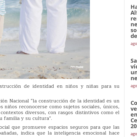
Ha
Al
re
ne
so
de
ago
Sa
ví
un
ne
trucción de identidad en niños y niñas para su
ago
ón Nacional “la construcción de la identidad es un
Co
os niños reconocerse como sujetos sociales, únicos,
ve
 contextos diversos, con rasgos distintivos como el
en
u familia y su cultura”.
Ce
20
 social que promueve espacios seguros para que las
ñadas, indica que la inteligencia emocional hace
ago