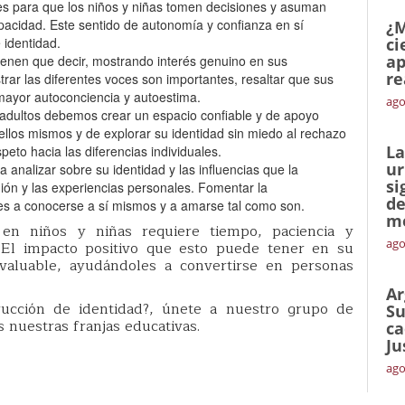
s para que los niños y niñas tomen decisiones y asuman
acidad. Este sentido de autonomía y confianza en sí
¿M
 identidad.
ci
ap
ienen que decir, mostrando interés genuino en sus
re
rar las diferentes voces son importantes, resaltar que sus
mayor autoconciencia y autoestima.
ago
adultos debemos crear un espacio confiable y de apoyo
 ellos mismos y de explorar su identidad sin miedo al rechazo
La
peto hacia las diferencias individuales.
ur
 a analizar sobre su identidad y las influencias que la
si
ligión y las experiencias personales. Fomentar la
de
es a conocerse a sí mismos y a amarse tal como son.
me
 en niños y niñas requiere tiempo, paciencia y
ago
. El impacto positivo que esto puede tener en su
nvaluable, ayudándoles a convertirse en personas
Ar
ucción de identidad?, únete a nuestro grupo de
Su
 nuestras franjas educativas.
ca
Ju
ago