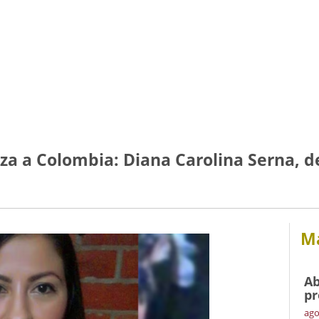
iza a Colombia: Diana Carolina Serna, d
Má
Ab
pr
ago