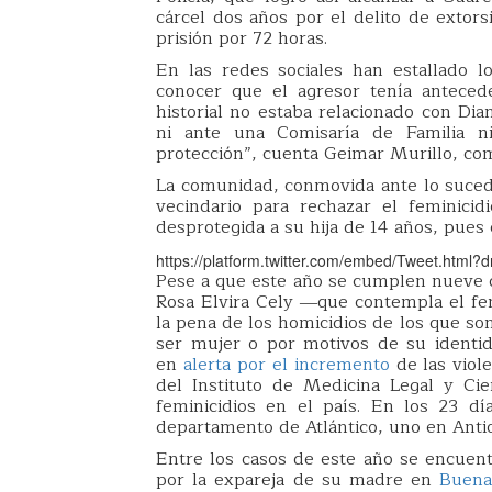
cárcel dos años por el delito de extor
prisión por 72 horas.
En las redes sociales han estallado 
conocer que el agresor tenía antecede
historial no estaba relacionado con Dia
ni ante una Comisaría de Familia ni
protección”, cuenta Geimar Murillo, coma
La comunidad, conmovida ante lo sucedi
vecindario para rechazar el feminici
desprotegida a su hija de 14 años, pues
https://platform.twitter.com/embed/Tweet.html?
Pese a que este año se cumplen nueve 
Rosa Elvira Cely ―que contempla el fe
la pena de los homicidios de los que so
ser mujer o por motivos de su identid
en
alerta por el incremento
de las viole
del Instituto de Medicina Legal y Ci
feminicidios en el país. En los 23 d
departamento de Atlántico, uno en Antio
Entre los casos de este año se encuent
por la expareja de su madre en
Buena