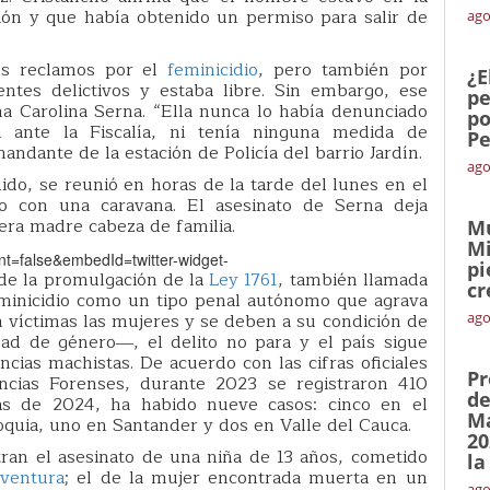
sión y que había obtenido un permiso para salir de
ago
los reclamos por el
feminicidio
, pero también por
¿E
ntes delictivos y estaba libre. Sin embargo, ese
pe
na Carolina Serna. “Ella nunca lo había denunciado
po
 ante la Fiscalía, ni tenía ninguna medida de
Pe
ndante de la estación de Policía del barrio Jardín.
ago
do, se reunió en horas de la tarde del lunes en el
dio con una caravana. El asesinato de Serna deja
 era madre cabeza de familia.
Mu
Mi
dnt=false&embedId=twitter-widget-
pi
de la promulgación de la
Ley 1761
, también llamada
cr
minicidio como un tipo penal autónomo que agrava
n víctimas las mujeres y se deben a su condición de
ago
ad de género―, el delito no para y el país sigue
ncias machistas. De acuerdo con las cifras oficiales
Pr
encias Forenses, durante 2023 se registraron 410
de
ías de 2024, ha habido nueve casos: cinco en el
Ma
quia, uno en Santander y dos en Valle del Cauca.
20
ran el asesinato de una niña de 13 años, cometido
la
ventura
; el de la mujer encontrada muerta en un
ago