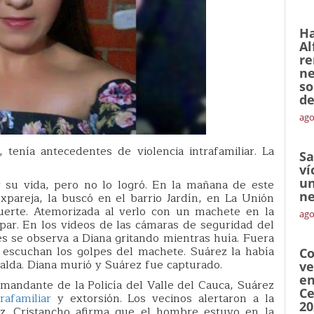
Ha
Al
re
ne
so
de
ago
tenía antecedentes de violencia intrafamiliar. La
Sa
ví
un
r su vida, pero no lo logró. En la mañana de este
ne
pareja, la buscó en el barrio Jardín, en La Unión
erte. Atemorizada al verlo con un machete en la
ago
par. En los videos de las cámaras de seguridad del
es se observa a Diana gritando mientras huía. Fuera
 escuchan los golpes del machete. Suárez la había
Co
spalda. Diana murió y Suárez fue capturado.
ve
en
mandante de la Policía del Valle del Cauca, Suárez
Ce
trafamiliar
y extorsión. Los vecinos alertaron a la
20
rez. Cristancho afirma que el hombre estuvo en la