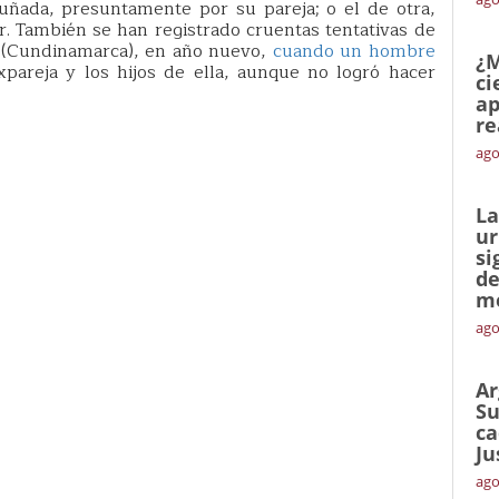
uñada, presuntamente por su pareja; o el de otra,
. También se han registrado cruentas tentativas de
a (Cundinamarca), en año nuevo,
cuando un hombre
¿M
pareja y los hijos de ella, aunque no logró hacer
ci
ap
re
ago
La
ur
si
de
me
ago
Ar
Su
ca
Ju
ago