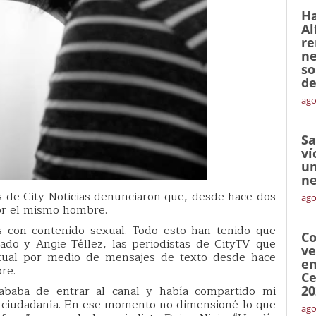
Ha
Al
re
ne
so
de
ago
Sa
ví
un
ne
s de City Noticias denunciaron que, desde hace dos
ago
or el mismo hombre.
s con contenido sexual. Todo esto han tenido que
Co
ado y Angie Téllez, las periodistas de CityTV que
ve
xual por medio de mensajes de texto desde hace
en
re.
Ce
baba de entrar al canal y había compartido mi
20
a ciudadanía. En ese momento no dimensioné lo que
ago