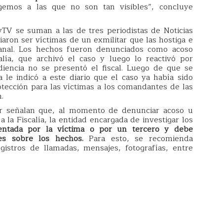
emos a las que no son tan visibles”, concluye
yTV se suman a las de tres periodistas de Noticias
ron ser víctimas de un exmilitar que las hostiga e
 canal. Los hechos fueron denunciados como acoso
alía, que archivó el caso y luego lo reactivó por
diencia no se presentó el fiscal. Luego de que se
ía le indicó a este diario que el caso ya había sido
rotección para las víctimas a los comandantes de las
.
r señalan que, al momento de denunciar acoso u
 la Fiscalía, la entidad encargada de investigar los
entada por la víctima o por un tercero y debe
lles sobre los hechos.
Para esto, se recomienda
istros de llamadas, mensajes, fotografías, entre