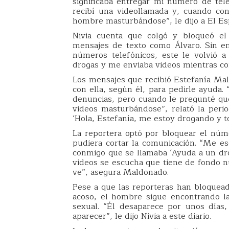
significaba entregar mi número de telé
recibí una videollamada y, cuando co
hombre masturbándose”, le dijo a El Es
Nivia cuenta que colgó y bloqueó el 
mensajes de texto como Álvaro. Sin e
números telefónicos, este le volvió a
drogas y me enviaba videos mientras co
Los mensajes que recibió Estefanía Ma
con ella, según él, para pedirle ayuda
denuncias, pero cuando le pregunté qu
videos masturbándose”, relató la peri
‘Hola, Estefanía, me estoy drogando y to
La reportera optó por bloquear el nú
pudiera cortar la comunicación. “Me e
conmigo que se llamaba ‘Ayuda a un dr
videos se escucha que tiene de fondo n
ve”, asegura Maldonado.
Pese a que las reporteras han bloquead
acoso, el hombre sigue encontrando la
sexual. “Él desaparece por unos días
aparecer”, le dijo Nivia a este diario.