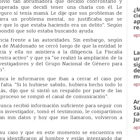
volvió tan abrumadora que decidió confrontarlo y
sperada que decidí tener una charla con él. Le
¿M
seguro sí tenía mamá. Le dije que sus problemas de
ci
era un problema mental, no justificaba que se
ap
e que lo que estaba haciendo era un delito”. Según
re
spondió que solo estaba buscando ayuda.
ago
uncia frente a las autoridades. Sin embargo, según
a de Maldonado se cerró luego de que la entidad le
a y ella no asistiera a la diligencia. La Fiscalía
La
tra activo” y que ya “se realizó la ampliación de la
ur
vestigadores y del Grupo Nacional de Género para
si
n”.
de
me
ca le informaron que iban a cerrar el caso por
falta. “Si lo hubiese sabido, hubiera hecho todo lo
ago
s, dijo que sí sintió un respaldo por parte de las
 proceso se rompió el canal de comunicación”.
Ar
nunca recibió información suficiente para seguir con
Su
un investigador, tomó el testimonio, le compartimos
ca
ían mis datos y hoy que me llamaron, volvieron a
Ju
ago
 su caso y que en este momento se encuentra en
ya identificaron al hombre y están intentando dar