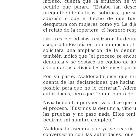
Incluso, cuenta que la situación se 
pedirle que parara. “Estaba tan dese
pregunté si tenía hijas, sobrinas, que 
adicción o que el hecho de que tuvi
desquitara con mujeres como yo. Le dij
el relato de la reportera, el hombre re
Las tres periodistas realizaron la den
aseguró la Fiscalía en un comunicado, l
solicitara una ampliación de la denunci
también indicó que “el proceso se encuen
denuncia y se destacó un equipo de in
adelantar las actividades de investigació
Por su parte, Maldonado dice que nun
cuenta de las declaraciones que hacían 
posible para que no lo cerraran”. Ademá
autoridades, pero que “en un punto del
Nivia tiene otra perspectiva y dice que 
el proceso. “Pusimos la denuncia, vino 
las pruebas y no pasó nada. Ellos ten
pedirme mi nombre completo”.
Maldonado asegura que ya se reabrió
conversación con las autoridades, que 