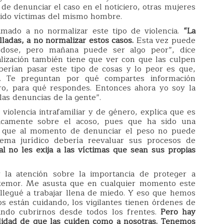
e denunciar el caso en el noticiero, otras mujeres
 sido víctimas del mismo hombre.
amado a no normalizar este tipo de violencia.
“La
ladas, a no normalizar estos casos.
Esta vez puede
dose, pero mañana puede ser algo peor”, dice
lización también tiene que ver con que las culpen
berían pasar este tipo de cosas y lo peor es que,
. Te preguntan por qué compartes información
o, para qué respondes. Entonces ahora yo soy la
las denuncias de la gente”.
violencia intrafamiliar y de género, explica que es
icamente sobre el acoso, pues que ha sido una
za que al momento de denunciar el peso no puede
tema jurídico debería reevaluar sus procesos de
l no les exija a las víctimas que sean sus propias
 la atención sobre la importancia de proteger a
í temor. Me asusta que en cualquier momento este
llegué a trabajar llena de miedo. Y eso que hemos
os están cuidando, los vigilantes tienen órdenes de
ndo cubrirnos desde todos los frentes.
Pero hay
lidad de que las cuiden como a nosotras. Tenemos