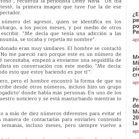
fono”, recuerda la periodista Deisy Nivia. “Un día
ntesté, la primera imagen que tuve fue la de ese
pectador.
¿E
pe
número del agresor, quien se identifica en los
po
mbargo, a los pocos meses, y por medio de otros
Pe
 escribir. “Me decía que tenía una adicción a las
nsumía, se tocaba y repetía mi nombre”.
ago
ldonado eran muy similares. El hombre se contactó
. “No me pareció raro porque este es un número de
Mu
é necesitaba, empezó a enviarme una seguidilla de
Mi
odista en conversación con este medio. “Me decía:
pi
do esto que estoy haciendo es por ti’”.
cr
mero, pero el hombre encontró la forma de que no
ago
scribe desde otros números, incluso hizo un grupo
ogadicto’ donde había más personas. En uno de los
uestro noticiero y se está masturbando mientras lo
Pr
de
Ma
o a más de diez números diferentes para evitar el
20
 manera de contactarlas para enviarles contenido
la
, semanas, incluso meses, pero siempre vuelve a
ago