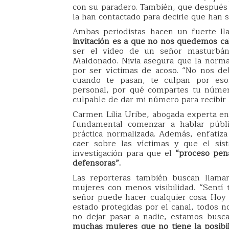
con su paradero. También, que después d
la han contactado para decirle que han
Ambas periodistas hacen un fuerte ll
invitación es a que no nos quedemos cal
ser el video de un señor masturbán
Maldonado. Nivia asegura que la norma
por ser víctimas de acoso. “No nos de
cuando te pasan, te culpan por eso
personal, por qué compartes tu númer
culpable de dar mi número para recibir 
Carmen Lilia Uribe, abogada experta en 
fundamental comenzar a hablar públ
práctica normalizada. Además, enfati
caer sobre las víctimas y que el sis
investigación para que el
“proceso pena
defensoras”.
Las reporteras también buscan llamar
mujeres con menos visibilidad. “Sent
señor puede hacer cualquier cosa. Hoy 
estado protegidas por el canal, todos n
no dejar pasar a nadie, estamos busca
muchas mujeres que no tiene la posibi