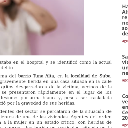
Ha
Al
re
ne
so
de
ago
Sa
taba en el hospital y se identificó como la actual
ví
 delito
un
ne
alma del
barrio Tuna Alta
, en la
localidad de Suba
,
ago
gravemente herida en una casa situada en la calle
gritos desgarradores de la víctima, vecinos de la
e se presentaron rápidamente en el lugar de los
Co
lesiones por arma blanca y, pese a ser trasladada
ve
eció por la gravedad de sus heridas.
en
dentes del sector se percataron de la situación de
Ce
ientes de una de las viviendas. Agentes del orden
20
 a la mujer en un estado crítico, con heridas de
ago
u cuerpo. Una herida en particular, situada en la