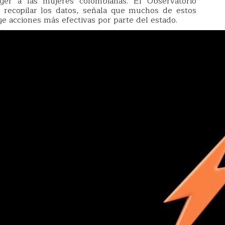
eger a las mujeres colombianas. El Observatorio
 recopilar los datos, señala que muchos de estos
 acciones más efectivas por parte del estado.