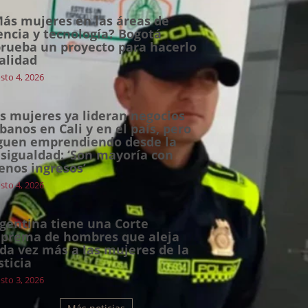
ás mujeres en las áreas de
encia y tecnología? Bogotá
rueba un proyecto para hacerlo
alidad
sto 4, 2026
s mujeres ya lideran negocios
banos en Cali y en el país, pero
guen emprendiendo desde la
sigualdad: ‘Son mayoría con
nos ingresos’
sto 4, 2026
gentina tiene una Corte
prema de hombres que aleja
da vez más a las mujeres de la
sticia
sto 3, 2026