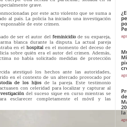
especialmente grave.
¿E
onmocionadas por este acto violento que se suma a
pe
do al país. La policía ha iniciado una investigación
po
 responsable de este crimen.
Pe
sado de ser el autor del
feminicidio
de su expareja,
ago
rma blanca durante la disputa. La actual pareja
ntraba en el
hospital
en el momento del deceso de
Mu
olicía sobre quién era el autor del crimen. Además,
Mi
tima no había solicitado medidas de protección
pi
cr
cida atestiguó los hechos ante las autoridades,
ago
rido en el contexto de un altercado provocado por
stodia de los hijos
de la pareja. Este testimonio
ctuasen con celeridad para localizar y capturar al
Pr
nvestigación
del suceso sigue en curso mientras se
de
 para esclarecer completamente el móvil y las
Ma
20
la
ago