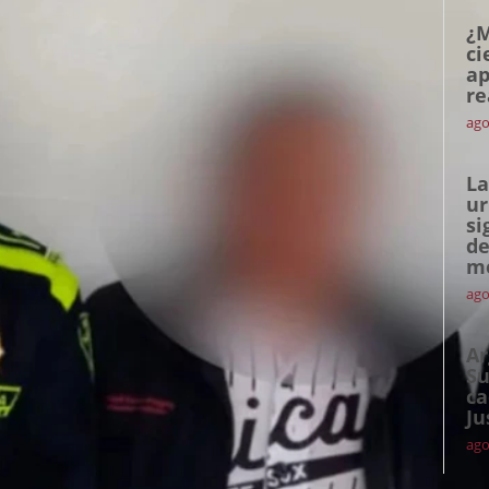
¿M
ci
ap
re
ago
La
ur
si
de
me
ago
Ar
Su
ca
Ju
ago