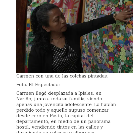
Carmen con una de las colchas pintadas.
Foto: El Espectador
Carmen llegó desplazada a Ipiales, en
Nariño, junto a toda su familia, siendo
apenas una jovencita adolescente. Lo habían
perdido todo y aquello supuso comenzar
desde cero en Pasto, la capital del
departamento, en medio de un panorama
hostil, vendiendo tintos en las calles y
durmiendo en coliseos o albergues