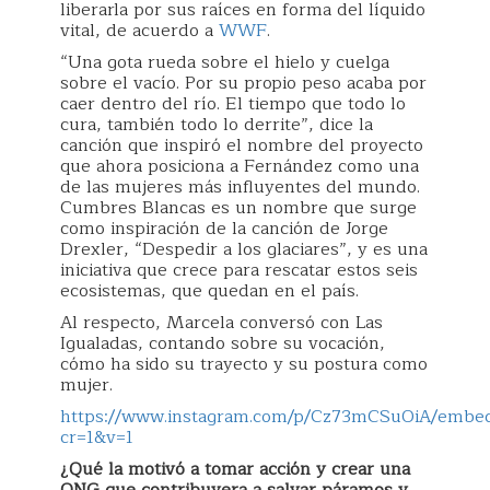
liberarla por sus raíces en forma del líquido
vital, de acuerdo a
WWF
.
“Una gota rueda sobre el hielo y cuelga
sobre el vacío. Por su propio peso acaba por
caer dentro del río. El tiempo que todo lo
cura, también todo lo derrite”, dice la
canción que inspiró el nombre del proyecto
que ahora posiciona a Fernández como una
de las mujeres más influyentes del mundo.
Cumbres Blancas es un nombre que surge
como inspiración de la canción de Jorge
Drexler, “Despedir a los glaciares”, y es una
iniciativa que crece para rescatar estos seis
ecosistemas, que quedan en el país.
Al respecto, Marcela conversó con Las
Igualadas, contando sobre su vocación,
cómo ha sido su trayecto y su postura como
mujer.
https://www.instagram.com/p/Cz73mCSuOiA/embed
cr=1&v=1
¿Qué la motivó a tomar acción y crear una
ONG que contribuyera a salvar páramos y