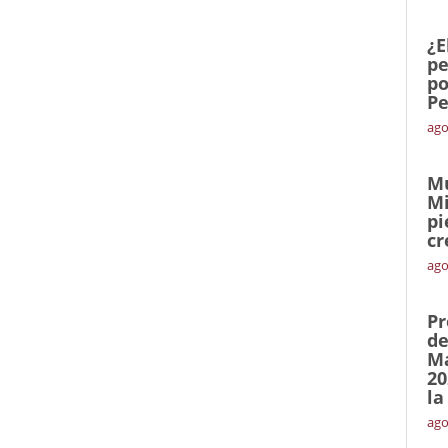
¿E
pe
po
Pe
ago
Mu
Mi
pi
cr
ago
Pr
de
Ma
20
la
ago