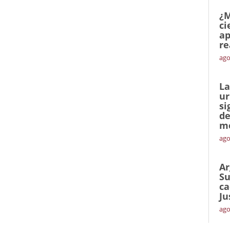
¿M
ci
ap
re
ago
La
ur
si
de
me
ago
Ar
Su
ca
Ju
ago