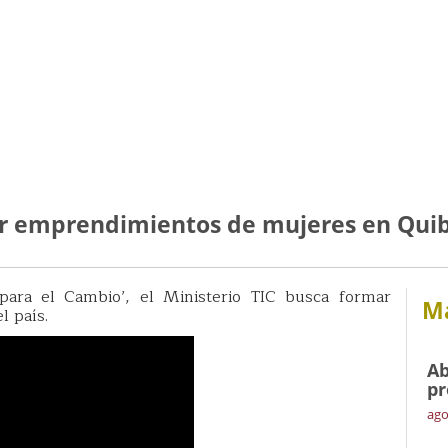
ar emprendimientos de mujeres en Qui
ara el Cambio’, el Ministerio TIC busca formar
Má
l país.
Ab
pr
ago