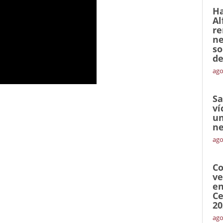
Ha
Al
re
ne
so
de
ago
Sa
ví
un
ne
ago
Co
ve
en
Ce
20
ago