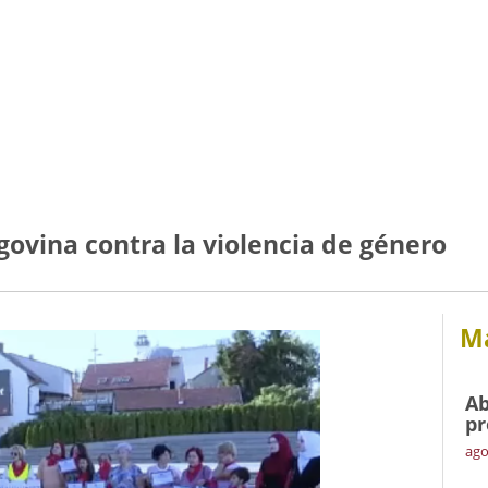
govina contra la violencia de género
Má
Ab
pr
ago