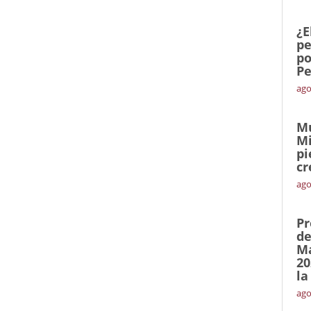
¿E
pe
po
Pe
ago
Mu
Mi
pi
cr
ago
Pr
de
Ma
20
la
ago