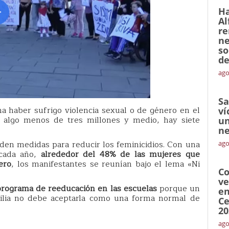
Ha
Al
re
ne
so
de
ago
Sa
a haber sufrigo violencia sexual o de género en el
ví
e algo menos de tres millones y medio, hay siete
un
ne
den medidas para reducir los feminicidios. Con una
ago
 cada año,
alrededor del 48% de las mujeres que
ero
, los manifestantes se reunían bajo el lema «Ni
Co
ve
programa de reeducación en las escuelas
porque un
en
milia no debe aceptarla como una forma normal de
Ce
20
ago