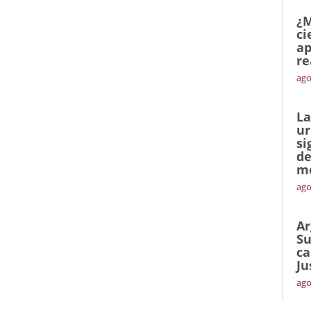
¿M
ci
ap
re
ago
La
ur
si
de
me
ago
Ar
Su
ca
Ju
ago