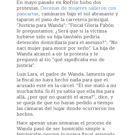
En mayo pasado en Riofrío hubo dos
protestas.
Decenas de mujeres salieron con
pancartas
, caminaron bajo el sol abrasante y
taparon el paso de la carretera principal.
“Justicia para Wanda”; “Fiscal Gloria Pabón
le preguntamos: ¿Será que si la víctima
hubiese sido su hija también pediría
detención domiciliaria para el asesino?”; “No
nací mujer para morir por serlo”. La hija de
Wanda alcanzó a oír la protesta y le
preguntó al tío “qué significaba eso de
justicia”.
Luis Lara, el padre de Wanda, lamenta que
la fiscal no haya hecho nada para que el
acusado esté en la cárcel. “Él me mató a mi
muchachita. Si él ya sabía que ella iba para
allá, ¿por qué no guardó el arma?”, dice, y
se queja de que no hayan pedido a tiempo
las cámaras del lugar donde ocurrieron los
hechos.
Hace apenas unas semanas el proceso de
Wanda pasó de ser homicidio simple a
feminicidio porque la nueva fiscal asignada