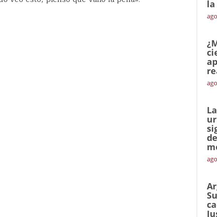
la
ago
¿M
ci
ap
re
ago
La
ur
si
de
me
ago
Ar
Su
ca
Ju