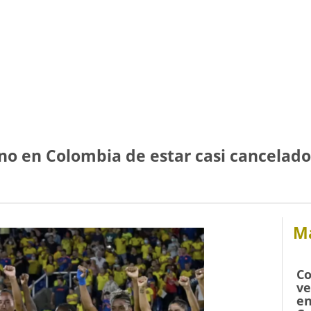
no en Colombia de estar casi cancelado
Má
Co
ve
en