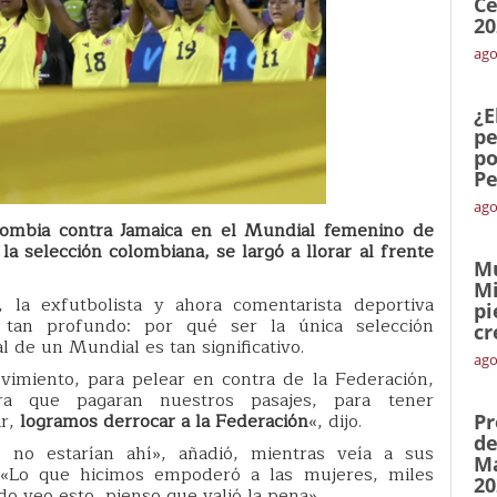
Ce
20
ago
¿E
pe
po
Pe
ago
lombia contra Jamaica en el Mundial femenino de
la selección colombiana, se largó a llorar al frente
Mu
Mi
, la exfutbolista y ahora comentarista deportiva
pi
 tan profundo: por qué ser la única selección
cr
l de un Mundial es tan significativo.
ago
miento, para pelear en contra de la Federación,
ra que pagaran nuestros pasajes, para tener
ar,
logramos derrocar a la Federación
«, dijo.
Pr
de
 no estarían ahí», añadió, mientras veía a sus
Ma
 «Lo que hicimos empoderó a las mujeres, miles
20
do veo esto, pienso que valió la pena».