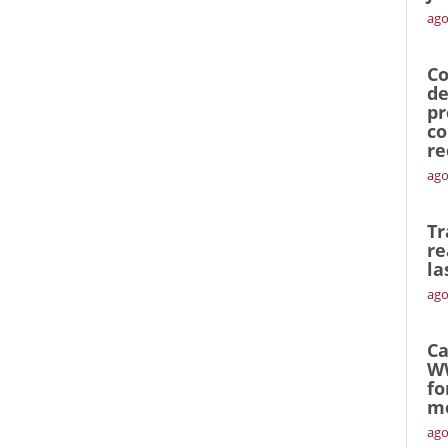
ago
Co
de
pr
co
re
ago
Tr
re
la
ago
Ca
W
fo
mó
ago