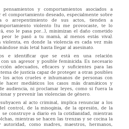
s, pensamientos y comportamientos asociados a
ar el comportamiento deseado, especialmente sobre
ia o arrepentimiento de sus actos, tienden a
omportamiento violento (tu me provocaste, te lo
rá, eso le pasa por…), minimizan el daño cometido
 peor le pasó a tu mamá, al menos estás viva).
a violenta, en donde la violencia es cada vez más
ándose más letal hasta llegar al asesinato.
os e identificar que se está en una relación
 con un agresor y posible feminicida. Es necesario
ción adecuados, eficaces y suficientes para las
tema de justicia capaz de proteger a otras posibles
de los actos crueles e inhumanos de personas con
 de hacer mediáticos los casos más dramáticos y
de audiencia, ni proclamar leyes, como si fuera la
ionar y prevenir las violencias de género.
subyacen al acto criminal, implica renunciar a los
el control, de la misoginia, de la opresión, de la
 se construye a diario en la cotidianidad, mientras
olchas, mientras se hacen las trenzas y se cocina la
y autoridad, como madres, maestros, hermanos,