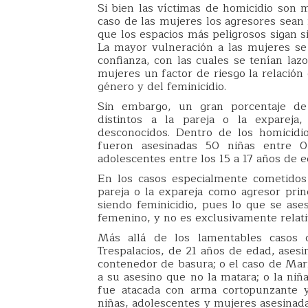
Si bien las víctimas de homicidio son 
caso de las mujeres los agresores sean 
que los espacios más peligrosos sigan s
La mayor vulneración a las mujeres se
confianza, con las cuales se tenían laz
mujeres un factor de riesgo la relació
género y del feminicidio.
Sin embargo, un gran porcentaje d
distintos a la pareja o la expareja,
desconocidos. Dentro de los homicidi
fueron asesinadas 50 niñas entre 
adolescentes entre los 15 a 17 años de e
En los casos especialmente cometidos
pareja o la expareja como agresor pri
siendo feminicidio, pues lo que se ase
femenino, y no es exclusivamente relativ
Más allá de los lamentables casos 
Trespalacios, de 21 años de edad, asesi
contenedor de basura; o el caso de Marí
a su asesino que no la matara; o la niñ
fue atacada con arma cortopunzante y
niñas, adolescentes y mujeres asesinada