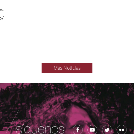
s.
o/
Más Noticias