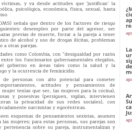
íctimas, y va desde actitudes que ‘justifican’ la
bólica, psicológica, económica, física, sexual, hasta
¿M
ino.
ci
ap
OMS) señala que dentro de los factores de riesgo
re
iguientes: desempleo por parte del agresor, ser
ago
zas previas de muerte, forzar a la pareja a tener
ico de alcohol y uso de drogas ilícitas, problemas
o a otras parejas.
La
iedades como Colombia, con “desigualdad por razón
ur
entre los funcionarios gubernamentales elegidos,
si
del gobierno en áreas tales como la salud y la
de
go y la ocurrencia de feminicidio.
me
s de personas con alto potencial para cometer
ago
omportamientos, actitudes y pensamientos de
 mujer tenías que ser, las mujeres para la cocina),
Ar
osas y posesivas (persiguen, vigilan, intervienen
Su
eran la privacidad de sus redes sociales), con
ca
arcadamente narcisistas y egocéntricas.
Ju
oseen esquemas de pensamientos sexistas, asumen
ago
 las mujeres; para estas personas, sus parejas son
y pertenencia sobre su pareja, instrumentalizan y