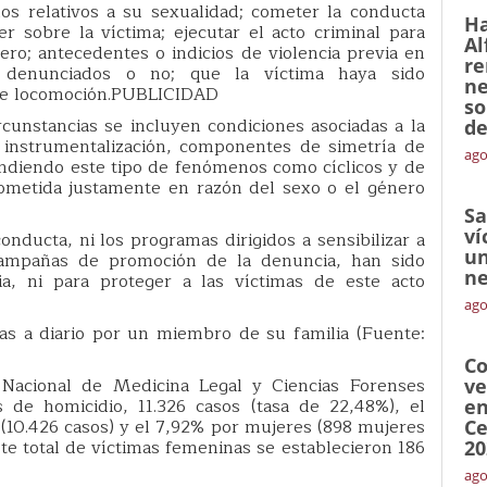
os relativos a su sexualidad; cometer la conducta
Ha
 sobre la víctima; ejecutar el acto criminal para
Al
ero; antecedentes o indicios de violencia previa en
re
, denunciados o no; que la víctima haya sido
ne
 de locomoción.PUBLICIDAD
so
unstancias se incluyen condiciones asociadas a la
de
, instrumentalización, componentes de simetría de
ago
tendiendo este tipo de fenómenos como cíclicos y de
 cometida justamente en razón del sexo o el género
Sa
ví
 conducta, ni los programas dirigidos a sensibilizar a
un
 campañas de promoción de la denuncia, han sido
ne
cia, ni para proteger a las víctimas de este acto
ago
s a diario por un miembro de su familia (Fuente:
Co
 Nacional de Medicina Legal y Ciencias Forenses
ve
 de homicidio, 11.326 casos (tasa de 22,48%), el
en
10.426 casos) y el 7,92% por mujeres (898 mujeres
Ce
e total de víctimas femeninas se establecieron 186
20
ago