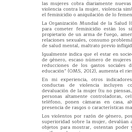
las mujeres cobra diariamente nuevas v
violencia contra la mujer, violencia sim
el feminicidio o aniquilación de lo femen
La Organización Mundial de la Salud (
para cometer feminicidio están los s
propietario de un arma de fuego, amena
relaciones sexuales, consumo problemát
de salud mental, maltrato previo infligid
Igualmente indica que el estar en soc
de género, escaso número de mujeres 
reducciones de los gastos sociales 
educación” (OMS, 2012), aumenta el ries
En mi experiencia, otros indicadore
conductas de violencia incluyen c
devaluación de la mujer (tu no piensas,
personas altamente controladoras, cel
teléfono, ponen cámaras en casa, alt
presencia de rasgos o características m
Los violentos por razón de género, p
superioridad sobre la mujer, devalúan a
objetos para mostrar, ostentan poder 