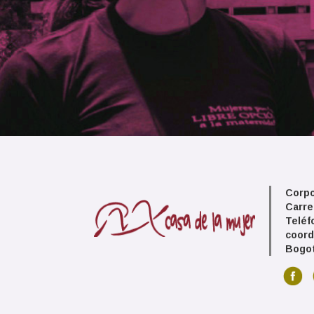
Corpo
Carre
Teléf
coord
Bogot