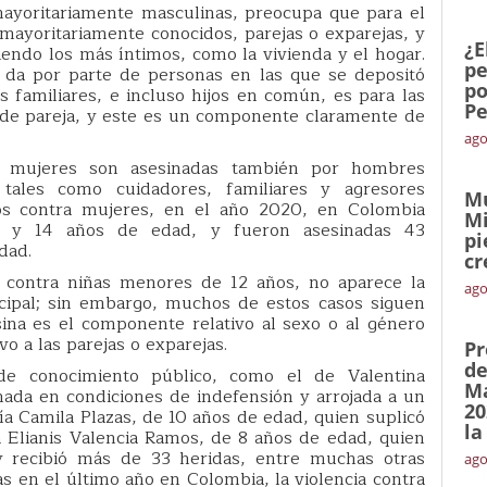
mayoritariamente masculinas, preocupa que para el
mayoritariamente conocidos, parejas o exparejas, y
¿E
iendo los más íntimos, como la vivienda y el hogar.
pe
 da por parte de personas en las que se depositó
po
os familiares, e incluso hijos en común, es para las
Pe
n de pareja, y este es un componente claramente de
ago
e mujeres son asesinadas también por hombres
 tales como cuidadores, familiares y agresores
Mu
os contra mujeres, en el año 2020, en Colombia
Mi
0 y 14 años de edad, y fueron asesinadas 43
pi
dad.
cr
 contra niñas menores de 12 años, no aparece la
ago
ncipal; sin embargo, muchos de estos casos siguen
sina es el componente relativo al sexo o al género
o a las parejas o exparejas.
Pr
de
de conocimiento público, como el de Valentina
Ma
nada en condiciones de indefensión y arrojada a un
20
a Camila Plazas, de 10 años de edad, quien suplicó
la
a Elianis Valencia Ramos, de 8 años de edad, quien
 recibió más de 33 heridas, entre muchas otras
ago
s en el último año en Colombia, la violencia contra