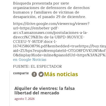
Búsqueda presentada por siete
organizaciones de defensores de derechos
humanos y familiares de víctimas de
desaparición, el pasado 29 de diciembre.
https://drive.google.com/viewerng/viewer?
url=https://embeber-pdf-
arc.s3.amazonaws.com/postulaciones-a-la-
direcci%C3%B3n-de-la-UBPD-MOVICE-
CCEEU-Y-MTDF.docx-1-
1674158608796.pdf&embedded=truehttps://buy.tin
aid=ZUhps7eupu&templateId=OTG08FDVKUN5&offe
0&displayMode=inline&pianoIdUrl=https%3A%2F%
en Google Noticias
FUENTE: EL ESPECTADOR
Más noticias
comparte
Alquiler de vientres: la falsa
libertad del mercado
agosto 7, 2026