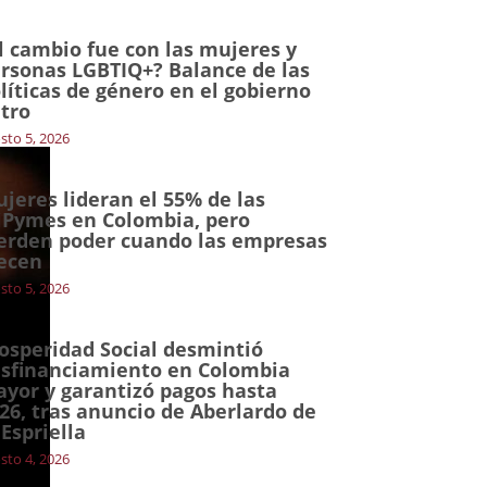
l cambio fue con las mujeres y
rsonas LGBTIQ+? Balance de las
líticas de género en el gobierno
tro
sto 5, 2026
jeres lideran el 55% de las
Pymes en Colombia, pero
erden poder cuando las empresas
ecen
sto 5, 2026
osperidad Social desmintió
sfinanciamiento en Colombia
yor y garantizó pagos hasta
26, tras anuncio de Aberlardo de
 Espriella
sto 4, 2026