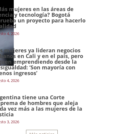
ás mujeres en las áreas de
encia y tecnología? Bogotá
rueba un proyecto para hacerlo
alidad
sto 4, 2026
s mujeres ya lideran negocios
banos en Cali y en el país, pero
guen emprendiendo desde la
sigualdad: ‘Son mayoría con
nos ingresos’
sto 4, 2026
gentina tiene una Corte
prema de hombres que aleja
da vez más a las mujeres de la
sticia
sto 3, 2026