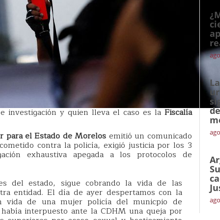
¿M
ci
ap
re
ago
La
ur
si
de
e investigación y quien lleva el caso es la
Fiscalía
me
ago
er para el Estado de Morelos
emitió un comunicado
cometido contra la policía, exigió justicia por los 3
gación exhaustiva apegada a los protocolos de
Ar
Su
ca
es del estado, sigue cobrando la vida de las
Ju
ra entidad. El día de ayer despertamos con la
in vida de una mujer policía del municpio de
ago
 había interpuesto ante la CDHM una queja por