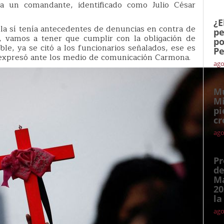
a un comandante, identificado como Julio César
¿E
ella sí tenía antecedentes de denuncias en contra de
pe
, vamos a tener que cumplir con la obligación de
po
le, ya se citó a los funcionarios señalados, ese es
Pe
expresó ante los medio de comunicación Carmona.
ago
Mu
Mi
pi
cr
ago
Pr
de
Ma
20
la
ago