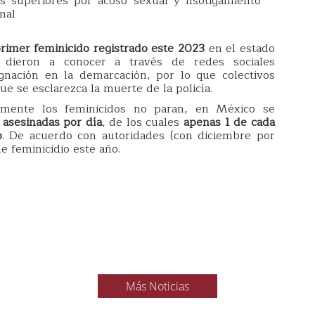
s superiores por acoso sexual y hsotigamiento
mal
rimer feminicido registrado este 2023
en el estado
 dieron a conocer a través de redes sociales
gnación en la demarcación, por lo que colectivos
ue se esclarezca la muerte de la policía.
mente los feminicidos no paran, en México se
 asesinadas por día
, de los cuales
apenas 1 de cada
o
. De acuerdo con autoridades (con diciembre por
e feminicidio este año.
Más Noticias