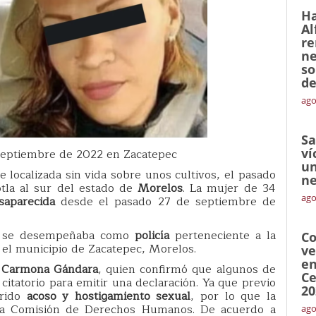
Ha
Al
re
ne
so
de
ago
Sa
ví
septiembre de 2022 en Zacatepec
un
localizada sin vida sobre unos cultivos, el pasado
ne
tla al sur del estado de
Morelos
. La mujer de 34
ago
saparecida
desde el pasado 27 de septiembre de
te se desempeñaba como
policía
perteneciente a la
Co
 el municipio de Zacatepec, Morelos.
ve
en
l Carmona Gándara
, quien confirmó que algunos de
Ce
citatorio para emitir una declaración. Ya que previo
20
frido
acoso y hostigamiento sexual
, por lo que la
 la Comisión de Derechos Humanos. De acuerdo a
ago