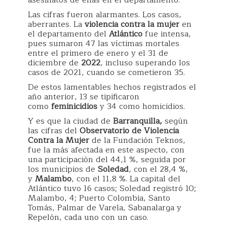
asesinatos de ellas en el departamento.
Las cifras fueron alarmantes. Los casos,
aberrantes. La
violencia contra la mujer
en
el departamento del
Atlántico
fue intensa,
pues sumaron 47 las víctimas mortales
entre el primero de enero y el 31 de
diciembre de
2022
, incluso superando los
casos de 2021, cuando se cometieron 35.
De estos lamentables hechos registrados el
año anterior, 13 se tipificaron
como
feminicidios
y 34 como homicidios.
Y es que la ciudad de
Barranquilla,
según
las cifras del
Observatorio de Violencia
Contra la Mujer
de la Fundación Teknos,
fue la más afectada en este aspecto, con
una participación del 44,1 %, seguida por
los municipios de
Soledad
, con el 28,4 %,
y
Malambo
, con el 11,8 %. La capital del
Atlántico tuvo 16 casos; Soledad registró 10;
Malambo, 4; Puerto Colombia, Santo
Tomás, Palmar de Varela, Sabanalarga y
Repelón, cada uno con un caso.