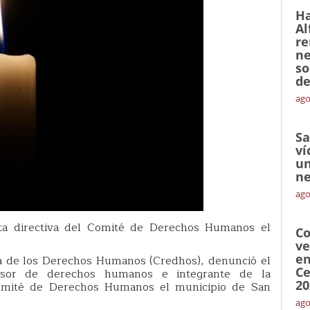
Ha
Al
re
ne
so
de
ago
Sa
ví
un
ne
ago
unta directiva del Comité de Derechos Humanos el
Co
ve
en
sa de los Derechos Humanos (Credhos), denunció el
Ce
ensor de derechos humanos e integrante de la
20
 Comité de Derechos Humanos el municipio de San
ago