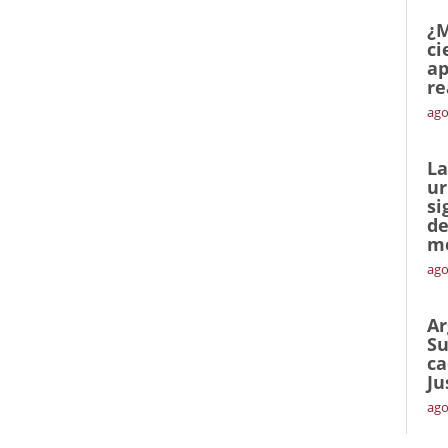
¿M
ci
ap
re
ago
La
ur
si
de
me
ago
Ar
Su
ca
Ju
ago