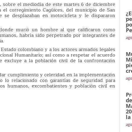
a, sobre el mediodía de este martes 6 de diciembre
 el corregimiento Cagüices, del municipio de San
¿E
 se desplazaban en motocicleta y le dispararon
pe
po
 donde murió un hombre al que calificaron como
Pe
manos, habría sido perpetrado por integrantes de
ago
a.
l Estado colombiano y a los actores armados legales
Mu
acional Humanitario; así como a respetar el acuerdo
Mi
excluye a la población civil de la confrontación
pi
cr
dar cumplimiento y celeridad en la implementación
ago
o lo relacionado con garantías de seguridad para
hos humanos, excombatientes y población civil en
Pr
de
Ma
20
la
ago