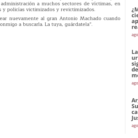
u administración a muchos sectores de víctimas, en
s y policías victimizados y revictimizados.
¿M
ci
sear nuevamente al gran Antonio Machado cuando
ap
conmigo a buscarla. La tuya, guárdatela”.
re
ago
La
ur
si
de
me
ago
Ar
Su
ca
Ju
ago