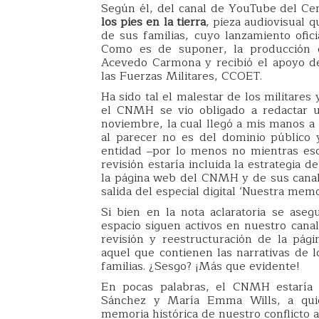
Según él, del canal de YouTube del Ce
los pies en la tierra
, pieza audiovisual q
de sus familias, cuyo lanzamiento ofic
Como es de suponer, la producción d
Acevedo Carmona y recibió el apoyo d
las Fuerzas Militares, CCOET.
Ha sido tal el malestar de los militares 
el CNMH se vio obligado a redactar u
noviembre, la cual llegó a mis manos a
al parecer no es del dominio público 
entidad ‒por lo menos no mientras esc
revisión estaría incluida la estrategia 
la página web del CNMH y de sus canale
salida del especial digital ‘Nuestra mem
Si bien en la nota aclaratoria se aseg
espacio siguen activos en nuestro canal
revisión y reestructuración de la pá
aquel que contienen las narrativas de l
familias. ¿Sesgo? ¡Más que evidente!
En pocas palabras, el CNMH estaría 
Sánchez y María Emma Wills, a quie
memoria histórica de nuestro conflicto 