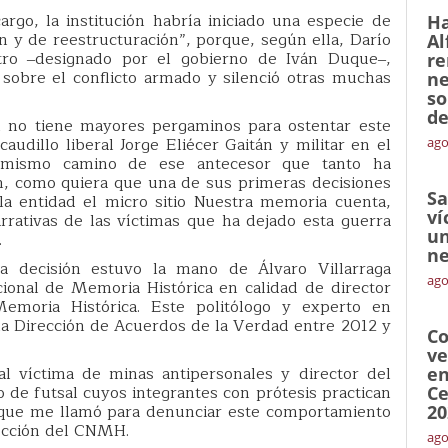
rgo, la institución habría iniciado una especie de
Ha
n y de reestructuración”, porque, según ella, Darío
Al
tro ‒designado por el gobierno de Iván Duque‒,
re
sobre el conflicto armado y silenció otras muchas
ne
so
de
en no tiene mayores pergaminos para ostentar este
caudillo liberal Jorge Eliécer Gaitán y militar en el
ago
l mismo camino de ese antecesor que tanto ha
, como quiera que una de sus primeras decisiones
Sa
la entidad el micro sitio Nuestra memoria cuenta,
ví
rrativas de las víctimas que ha dejado esta guerra
un
.
ne
 decisión estuvo la mano de Álvaro Villarraga
ago
ional de Memoria Histórica en calidad de director
emoria Histórica. Este politólogo y experto en
a Dirección de Acuerdos de la Verdad entre 2012 y
Co
ve
l víctima de minas antipersonales y director del
en
de futsal cuyos integrantes con prótesis practican
Ce
s que me llamó para denunciar este comportamiento
20
rección del CNMH.
ago