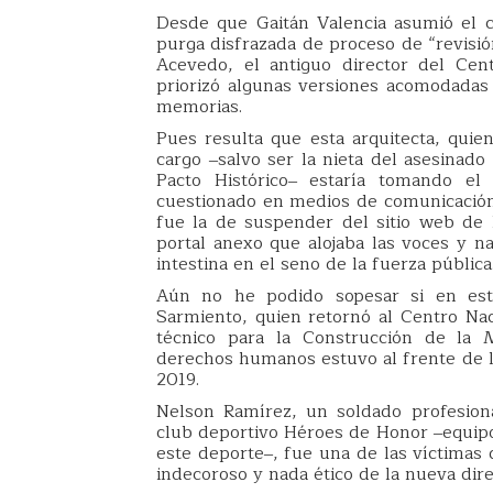
Desde que Gaitán Valencia asumió el ca
purga disfrazada de proceso de “revisió
Acevedo, el antiguo director del Cen
priorizó algunas versiones acomodadas 
memorias.
Pues resulta que esta arquitecta, qui
cargo ‒salvo ser la nieta del asesinado 
Pacto Histórico‒ estaría tomando e
cuestionado en medios de comunicación
fue la de suspender del sitio web de 
portal anexo que alojaba las voces y na
intestina en el seno de la fuerza pública
Aún no he podido sopesar si en esta
Sarmiento, quien retornó al Centro Nac
técnico para la Construcción de la M
derechos humanos estuvo al frente de l
2019.
Nelson Ramírez, un soldado profesiona
club deportivo Héroes de Honor ‒equipo 
este deporte‒, fue una de las víctima
indecoroso y nada ético de la nueva di