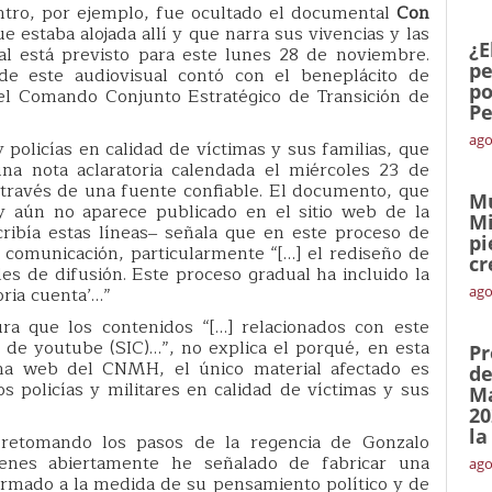
ntro, por ejemplo, fue ocultado el documental
Con
ue estaba alojada allí y que narra sus vivencias y las
¿E
ial está previsto para este lunes 28 de noviembre.
pe
e este audiovisual contó con el beneplácito de
po
el Comando Conjunto Estratégico de Transición de
Pe
ago
y policías en calidad de víctimas y sus familias, que
na nota aclaratoria calendada el miércoles 23 de
 través de una fuente confiable. El documento, que
Mu
y aún no aparece publicado en el sitio web de la
Mi
ribía estas líneas‒ señala que en este proceso de
pi
de comunicación, particularmente “[…] el rediseño de
cr
s de difusión. Este proceso gradual ha incluido la
oria cuenta’…”
ago
ura que los contenidos “[…] relacionados con este
 de youtube (SIC)…”, no explica el porqué, en esta
Pr
gina web del CNMH, el único material afectado es
de
os policías y militares en calidad de víctimas y sus
Ma
20
la
retomando los pasos de la regencia de Gonzalo
nes abiertamente he señalado de fabricar una
ago
armado a la medida de su pensamiento político y de