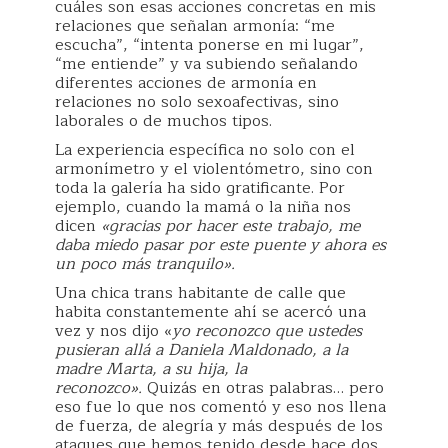
cuáles son esas acciones concretas en mis
relaciones que señalan armonía: “me
escucha”, “intenta ponerse en mi lugar”,
“me entiende” y va subiendo señalando
diferentes acciones de armonía en
relaciones no solo sexoafectivas, sino
laborales o de muchos tipos.
La experiencia específica no solo con el
armonímetro y el violentómetro, sino con
toda la galería ha sido gratificante. Por
ejemplo, cuando la mamá o la niña nos
dicen
«gracias por hacer este trabajo, me
daba miedo pasar por este puente y ahora es
un poco más tranquilo».
Una chica trans habitante de calle que
habita constantemente ahí se acercó una
vez y nos dijo «
yo reconozco que ustedes
pusieran allá a Daniela Maldonado, a la
madre Marta, a su hija, la
reconozco».
Quizás en otras palabras… pero
eso fue lo que nos comentó y eso nos llena
de fuerza, de alegría y más después de los
ataques que hemos tenido desde hace dos