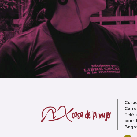
Corpo
Carre
Teléf
coord
Bogot