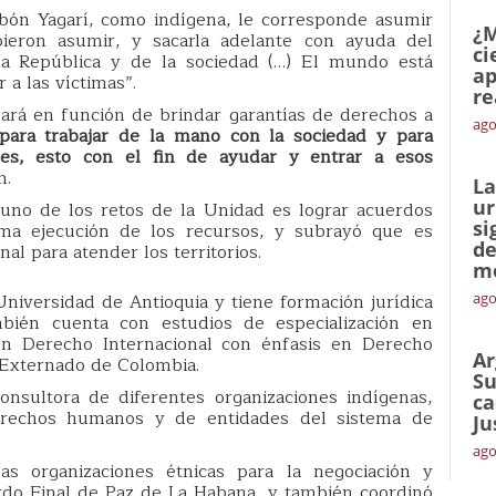
Tobón Yagarí, como indígena, le corresponde asumir
¿M
ieron asumir, y sacarla adelante con ayuda del
ci
 la República y de la sociedad (…) El mundo está
ap
a las víctimas”.
re
jará en función de brindar garantías de derechos a
ago
para trabajar de la mano con la sociedad y para
iones, esto con el fin de ayudar y entrar a esos
n.
La
ur
 uno de los retos de la Unidad es lograr acuerdos
si
tima ejecución de los recursos, y subrayó que es
de
nal para atender los territorios.
me
Universidad de Antioquia y tiene formación jurídica
ago
ambién cuenta con estudios de especialización en
n Derecho Internacional con énfasis en Derecho
Ar
 Externado de Colombia.
Su
onsultora de diferentes organizaciones indígenas,
ca
erechos humanos y de entidades del sistema de
Ju
ago
s organizaciones étnicas para la negociación y
rdo Final de Paz de La Habana, y también coordinó