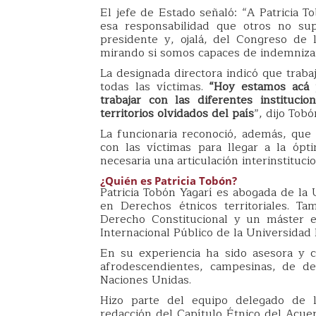
El jefe de Estado señaló: “A Patricia 
esa responsabilidad que otros no sup
presidente y, ojalá, del Congreso de
mirando si somos capaces de indemnizar 
La designada directora indicó que traba
todas las víctimas.
“Hoy estamos acá 
trabajar con las diferentes instituc
territorios olvidados del país
”, dijo Tobó
La funcionaria reconoció, además, que
con las víctimas para llegar a la óp
necesaria una articulación interinstitucio
¿Quién es Patricia Tobón?
Patricia Tobón Yagarí es abogada de la 
en Derechos étnicos territoriales. T
Derecho Constitucional y un máster e
Internacional Público de la Universidad
En su experiencia ha sido asesora y c
afrodescendientes, campesinas, de d
Naciones Unidas.
Hizo parte del equipo delegado de la
redacción del Capítulo Étnico del Acue