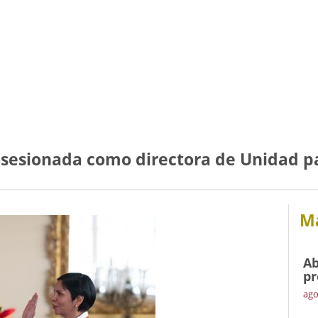
osesionada como directora de Unidad pa
Má
Ab
pr
ago