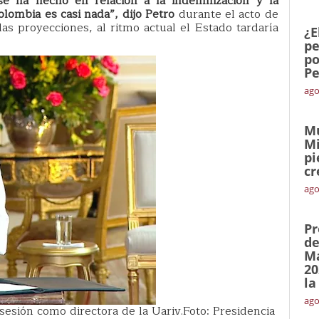
e ha hecho en relación a la indemnización y la
olombia es casi nada”, dijo Petro
durante el acto de
as proyecciones, al ritmo actual el Estado tardaría
¿E
pe
po
Pe
ago
Mu
Mi
pi
cr
ago
Pr
de
Ma
20
la
ago
sesión como directora de la Uariv.Foto: Presidencia