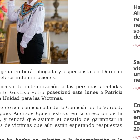
Ha
Al
re
ne
so
de
ago
Sa
ví
ígena emberá, abogada y especialista en Derecho
un
celerar indemnizaciones.
ne
oceso de indemnización a las personas afectadas
ago
dente Gustavo Petro
posesionó este lunes a Patricia
 Unidad para las Víctimas.
Co
e de ser comisionada de la Comisión de la Verdad,
ve
íguez Andrade (quien estuvo en la dirección de la
en
, y tendrá que asumir el desafío de garantizar la
Ce
es de víctimas que aún están esperando respuestas
20
ago