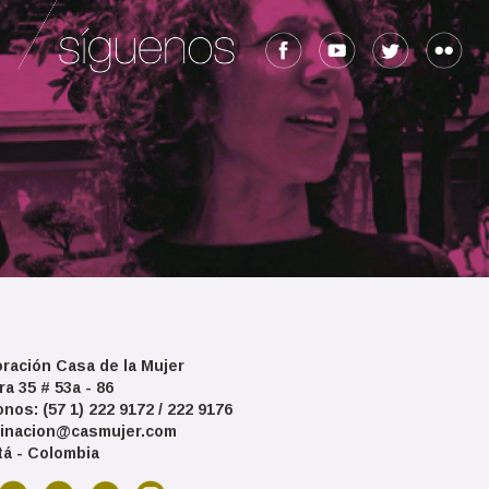
ración Casa de la Mujer
ra 35 # 53a - 86
onos: (57 1) 222 9172 / 222 9176
inacion@casmujer.com
á - Colombia