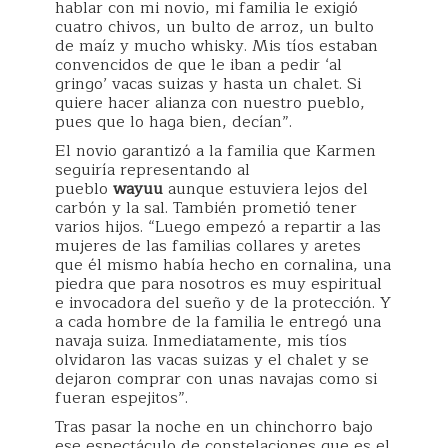
hablar con mi novio, mi familia le exigió
cuatro chivos, un bulto de arroz, un bulto
de maíz y mucho whisky. Mis tíos estaban
convencidos de que le iban a pedir ‘al
gringo’ vacas suizas y hasta un chalet. Si
quiere hacer alianza con nuestro pueblo,
pues que lo haga bien, decían”.
El novio garantizó a la familia que Karmen
seguiría representando al
pueblo
wayuu
aunque estuviera lejos del
carbón y la sal. También prometió tener
varios hijos. “Luego empezó a repartir a las
mujeres de las familias collares y aretes
que él mismo había hecho en cornalina, una
piedra que para nosotros es muy espiritual
e invocadora del sueño y de la protección. Y
a cada hombre de la familia le entregó una
navaja suiza. Inmediatamente, mis tíos
olvidaron las vacas suizas y el chalet y se
dejaron comprar con unas navajas como si
fueran espejitos”.
Tras pasar la noche en un chinchorro bajo
ese espectáculo de constelaciones que es el