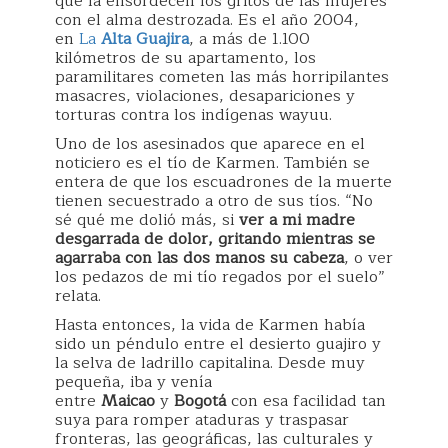
que la ensordecen los gritos de las mujeres
con el alma destrozada. Es el año 2004,
en
La
Alta Guajira
, a más de 1.100
kilómetros de su apartamento, los
paramilitares cometen las más horripilantes
masacres, violaciones, desapariciones y
torturas contra los indígenas wayuu.
Uno de los asesinados que aparece en el
noticiero es el tío de Karmen. También se
entera de que los escuadrones de la muerte
tienen secuestrado a otro de sus tíos. “No
sé qué me dolió más, si
ver a mi madre
desgarrada de dolor, gritando mientras se
agarraba con las dos manos su cabeza
, o ver
los pedazos de mi tío regados por el suelo”
relata.
Hasta entonces, la vida de Karmen había
sido un péndulo entre el desierto guajiro y
la selva de ladrillo capitalina. Desde muy
pequeña, iba y venía
entre
Maicao
y
Bogotá
con esa facilidad tan
suya para romper ataduras y traspasar
fronteras, las geográficas, las culturales y