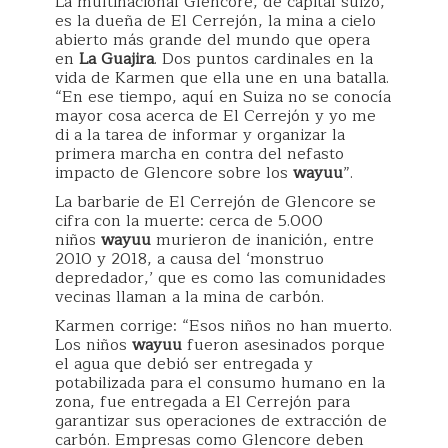
La multinacional Glencore, de capital suizo,
es la dueña de El Cerrejón, la mina a cielo
abierto más grande del mundo que opera
en
La Guajira
. Dos puntos cardinales en la
vida de Karmen que ella une en una batalla.
“En ese tiempo, aquí en Suiza no se conocía
mayor cosa acerca de El Cerrejón y yo me
di a la tarea de informar y organizar la
primera marcha en contra del nefasto
impacto de Glencore sobre los
wayuu
”.
La barbarie de El Cerrejón de Glencore se
cifra con la muerte: cerca de 5.000
niños
wayuu
murieron de inanición, entre
2010 y 2018, a causa del ‘monstruo
depredador,’ que es como las comunidades
vecinas llaman a la mina de carbón.
Karmen corrige: “Esos niños no han muerto.
Los niños
wayuu
fueron asesinados porque
el agua que debió ser entregada y
potabilizada para el consumo humano en la
zona, fue entregada a El Cerrejón para
garantizar sus operaciones de extracción de
carbón. Empresas como Glencore deben