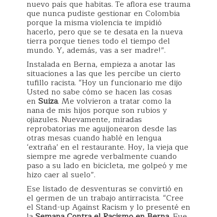
nuevo país que habitas. Te aflora ese trauma
que nunca pudiste gestionar en Colombia
porque la misma violencia te impidió
hacerlo, pero que se te desata en la nueva
tierra porque tienes todo el tiempo del
mundo. Y, además, vas a ser madre!”.
Instalada en Berna, empieza a anotar las
situaciones a las que les percibe un cierto
tufillo racista. “Hoy un funcionario me dijo
Usted no sabe cómo se hacen las cosas
en
Suiza
. Me volvieron a tratar como la
nana de mis hijos porque son rubios y
ojiazules. Nuevamente, miradas
reprobatorias me aguijonearon desde las
otras mesas cuando hablé en lengua
‘extraña’ en el restaurante. Hoy, la vieja que
siempre me agrede verbalmente cuando
paso a su lado en bicicleta, me golpeó y me
hizo caer al suelo”.
Ese listado de desventuras se convirtió en
el germen de un trabajo antirracista. “Cree
el Stand-up Against Racism y lo presenté en
la
Semana Contra el Racismo en Berna
. Fue