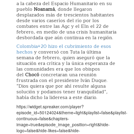
a la cabeza del Espacio Humanitario en su
pueblo
Noanamá
, donde llegaron
desplazados más de trescientos habitantes
desde varios caseríos del río por los
combates entre las Agc y el Eln el 22 de
febrero, en medio de una crisis humanitaria
desbordada que aún continua en la región.
Colombia+20 hizo el cubrimiento de esos
hechos
y conversó con Tuta la última
semana de febrero, quien aseguró que la
situación era crítica y la única esperanza de
las comunidades era que los obispos
del
Chocó
concretaran una reunión
frustrada con el presidente Iván Duque.
“Dios quiera que por ahí resulte alguna
solución y podamos tener tranquilidad”,
había dicho la lideresa a este diario.
https://widget.spreaker.com/player?
episode_id=50124024&theme=light&playlist=false&playlist-
continuous=false&chapters-
image=true&episode_image_position=right&hide-
logo=false&hide-likes=false&hide-