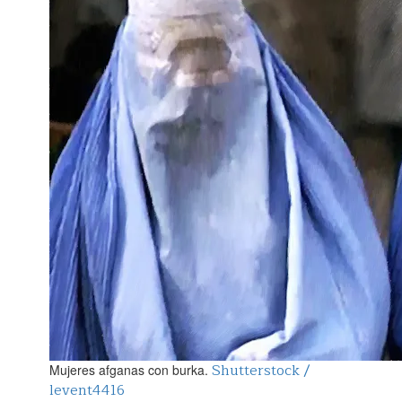
Shutterstock /
Mujeres afganas con burka.
levent4416