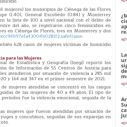
inicidio.
mil mujeres) los municipios de Ciénega de las Flores
dalupe (1.40), General Escobedo (0.84) y Monterrey
¿M
n la lista de 100 a nivel nacional con el delito de
ci
mestre del año, se registraron cinco feminicidios en
ap
tres en Ciénega de Flores, tres en Monterrey y dos
re
2ecc94b97efa43004b0281f2.safeframe.
ago
ambién 628 casos de mujeres víctimas de homicidio
La
cia para las Mujeres
ur
nal de Estadística y Geografía (Inegi) reportó los
si
ión de Información de 55 Centros de Justicia para
de
ales atendieron por situación de violencia a 285 mil
me
20 y 164 mil 347 en el primer semestre de 2021.
ago
 de mujeres atendidas se concentró en los rangos
guidas de las mujeres de 40 a 49 años. El tipo de
s periodos fue la violencia emocional, seguida de la
Ar
Su
ca
las mujeres que fueron atendidas por situación de
Ju
ónyuges y concubinos, seguidas de sus exparejas en
tuto.
ago