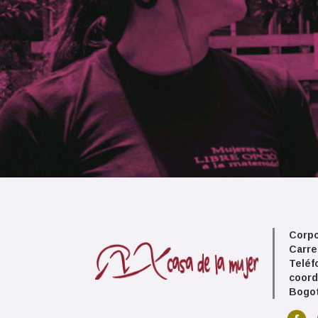
Corpo
Carre
Teléf
coord
Bogot