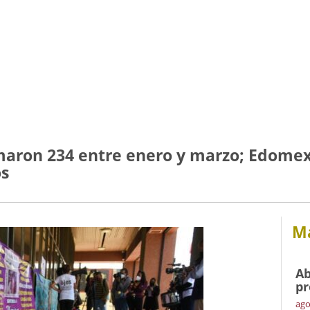
maron 234 entre enero y marzo; Edome
os
Má
Ab
pr
ago