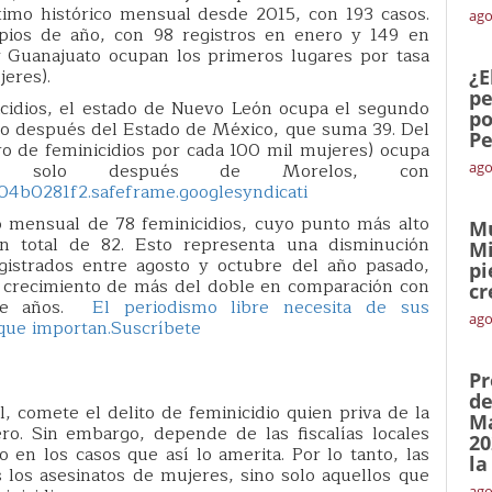
imo histórico mensual desde 2015, con 193 casos.
ago
ipios de año, con 98 registros en enero y 149 en
 y Guanajuato ocupan los primeros lugares por tasa
eres).
¿E
pe
icidios, el estado de Nuevo León ocupa el segundo
po
olo después del Estado de México, que suma 39. Del
Pe
o de feminicidios por cada 100 mil mujeres) ocupa
r, solo después de Morelos, con
ago
4b0281f2.safeframe.googlesyndicati
o mensual de 78 feminicidios, cuyo punto más alto
Mu
n total de 82. Esto representa una disminución
Mi
gistrados entre agosto y octubre del año pasado,
pi
n crecimiento de más del doble en comparación con
cr
iete años.
El periodismo libre necesita de sus
ago
 que importan.
Suscríbete
Pr
de
 comete el delito de feminicidio quien priva de la
Ma
o. Sin embargo, depende de las fiscalías locales
20
to en los casos que así lo amerita. Por lo tanto, las
la
os los asesinatos de mujeres, sino solo aquellos que
ago