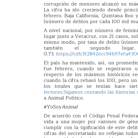
corrupción de menores alcanzó su máx
La cifra ha ido creciendo desde princ
febrero. Baja California, Quintana Roo
(número de delitos por cada 100 mil muj
A nivel nacional, por número de femin
lugar junto a Veracruz, con 21 casos, s
mismo modo, por tasa de delito (númer
también el segundo luga
0.73.
https://cdb3f2842ecc94b97efa4300
El país ha mantenido, así, un promedi
fue febrero, cuando se registraron u
respecto de los máximos históricos re
cuando la cifra rebasó los 100, pero u
los totales que se tenían hace s
lectores.Sigamos contando las historias
a Animal Político.
#YoSoy
Animal
De acuerdo con el Código Penal Federal,
vida a una mujer por razones de géner
cumplir con la tipificación de este deli
cifras del secretariado no reflejan tod