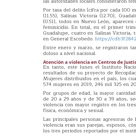
las autoridades locales consideraron fem
Por tasa del delito (cifra por cada 100 
(11.55), Salinas Victoria (12.70), Gua
(0.51), todos en Nuevo León, aparecen e
feminicidio. En total, en el primer tri
Guadalupe, cuatro en Salinas Victoria, 
en General Escobedo.
https://cdb3f284
Entre enero y marzo, se registraron t
doloso a nivel nacional.
Atención a violencia en Centros de Justi
En tanto, este lunes el Instituto Nacio
resultados de su proyecto de Recopilac
Mujeres distribuidos en el país, los cu
574 mujeres en 2019, 246 mil 325 en 20
Por grupos de edad, la mayor cantidad
de 20 a 29 años y de 30 a 39 años, se
violencia con mayor registro en los tre
física, económica y sexual.
Las principales personas agresoras de 
violencia eran sus parejas, esposos, c
los tres periodos reportados por el insti