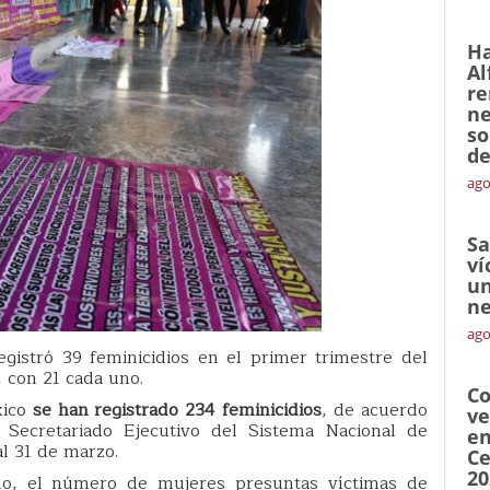
Ha
Al
re
ne
so
de
ago
Sa
ví
un
ne
ago
egistró 39 feminicidios en el primer trimestre del
 con 21 cada uno.
Co
xico
se han registrado 234 feminicidios
, de acuerdo
ve
l Secretariado Ejecutivo del Sistema Nacional de
en
al 31 de marzo.
Ce
20
o, el número de mujeres presuntas víctimas de