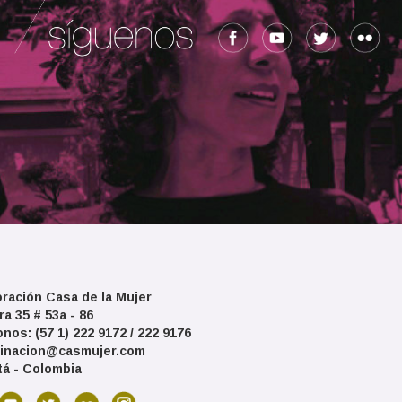
ración Casa de la Mujer
ra 35 # 53a - 86
onos: (57 1) 222 9172 / 222 9176
inacion@casmujer.com
á - Colombia