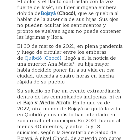
El dolor y el llanto contrastan con la voz
fuerte de José*, un líder indígena embera
dobida de
Bojayá
(Chocó),
que se quiebra al
hablar de la ausencia de sus hijas. Sus ojos
no pueden ocultar los sentimientos y
pronto se vuelven agua: no puede contener
las lágrimas y llora.
El 30 de marzo de 2021, en plena pandemia
y luego de circular entre los emberas
de
Quibdó (Chocó)
, llegó a él la noticia de
una muerte: Ana María*, su hija mayor,
había decidido poner fin a su vida en esa
ciudad, ubicada a cuatro horas en lancha
rápida de su pueblo.
Su suicidio no fue un evento extraordinario
dentro de las comunidades indígenas, ni en
el
Bajo y Medio Atrato
. En lo que va de
2022, otra menor de Bojayá se quitó la vida
en Quibdó y dos más lo han intentado en
zona rural del municipio. En 2021 fueron al
menos 40 intentos, y entre 15 y 18
suicidios, según la Secretaría de Salud de
Bojayá. A nivel Chocó, de acuerdo con datos