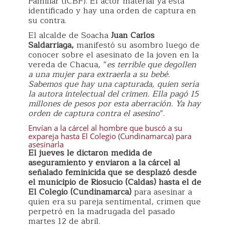
Familiar (ICBF). El actor material ya está
identificado y hay una orden de captura en
su contra.
El alcalde de Soacha
Juan Carlos
Saldarriaga,
manifestó su asombro luego de
conocer sobre el asesinato de la joven en la
vereda de Chacua, “
es terrible que degollen
a una mujer para extraerla a su bebé.
Sabemos que hay una capturada, quien sería
la autora intelectual del crimen. Ella pagó 15
millones de pesos por esta aberración. Ya hay
orden de captura contra el asesino
”.
Envían a la cárcel al hombre que buscó a su
expareja hasta El Colegio (Cundinamarca) para
asesinarla
El jueves le dictaron medida de
aseguramiento y enviaron a la cárcel al
señalado feminicida que se desplazó desde
el municipio de Riosucio (Caldas) hasta el de
El Colegio (Cundinamarca)
para asesinar a
quien era su pareja sentimental, crimen que
perpetró en la madrugada del pasado
martes 12 de abril.