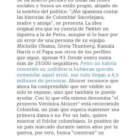
Se ha abierto perfiles en todas las redes
sociales y busca un estilo propio, alejado de
la sombra del político. “¡Me apasiona contar
las historias de Colombia! Sincelejana,
madre y amiga”, se presenta. La idea
original era que su cuenta de Twitter no
siguiera a la de Petro, aunque sí lo hace por
un error de una persona de su equipo.
Michelle Obama, Greta Thunberg, Kamala
Harris o el Papa son otros de los perfiles
que sigue, apenas 43. Desde enero suma
más de 23.000 seguidores.
Petro no habría
resentido su
unfollow
si hubieran querido
enmendar aquel error, sus tuits llegan a 4,5
millones de personas.
Alcocer reconoce que
ahora ha comprendido que ser visible no
solo te expone, sino que también te puede
ayudar. Con lo que ella misma denomina “el
proyecto Verónica Alcocer” está recorriendo
Colombia, un plan que espera mantener sea
primera dama o no. Por un lado, quiere
mostrar el folclor colombiano, lo positivo de
un país marcado durante tantos años por la
guerra, por otro, busca “construir” su