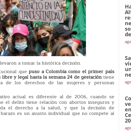
Ha
Al
re
ne
so
de
ago
Sa
llevaron a tomar la histórica decisión.
ví
un
itucional que
puso a Colombia como el primer país
ne
 libre y legal hasta la semana 24 de gestación
tiene
sa de los derechos de las mujeres y personas
ago
ativo actual es diferente al de 2006, cuando se
Co
e el delito tiene relación con abortos inseguros y
ve
da el derecho a la salud, y que la decisión de
en
mbarazo es un asunto individual que no compete al
Ce
20
ago