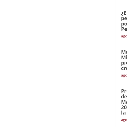
¿E
pe
po
Pe
ago
Mu
Mi
pi
cr
ago
Pr
de
Ma
20
la
ago