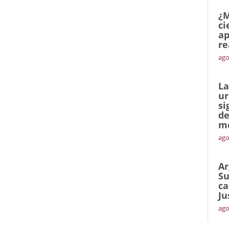
¿M
ci
ap
re
ago
La
ur
si
de
me
ago
Ar
Su
ca
Ju
ago