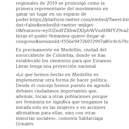
regionales de 2019 se promulgó como la
primera representante del movimiento en
ganar un lugar en un espacio de
poder.https://platform.twitter.com/embed/Tweet.ht
dnt=false&embedId=twitter-widget-
0&features=eyJ0ZndfZXhwZXJpbWVudHNfY29va2ll
listas-el-poder-feminista-quiere-llegar-al-
congreso&sessionId=f556e94726972997a80c4cb79
Es precisamente en Medellín, ciudad del
noroccidente de Colombia, donde se han
establecido los cimientos para que Estamos
Listas tenga una proyección nacional.
«Lo que hemos hecho en Medellín es
implementar otra forma de hacer política.
Desde el concejo hemos puesto en agenda
debates ciudadanos importantes que,
además, tocan a otras poblaciones porque
ser feminista no significa que tengamos la
mirada solo en las mujeres y en acciones
afirmativas para ellas, sino con otras
minorías sociales», comenta Saldarriaga
Grisales.