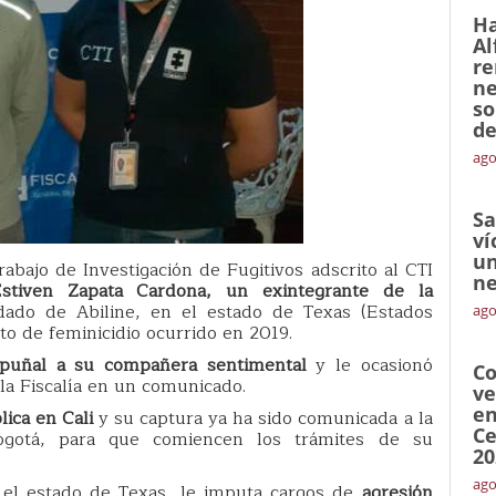
Ha
Al
re
ne
so
de
ago
Sa
ví
un
bajo de Investigación de Fugitivos adscrito al CTI
ne
stiven Zapata Cardona, un exintegrante de la
dado de Abiline, en el estado de Texas (Estados
ago
o de feminicidio ocurrido en 2019.
 puñal a su compañera sentimental
y le ocasionó
Co
la Fiscalía en un comunicado.
ve
en
ica en Cali
y su captura ya ha sido comunicada a la
Ce
gotá, para que comiencen los trámites de su
20
ago
 el estado de Texas, le imputa cargos de
agresión