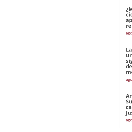
¿M
ci
ap
re
ago
La
ur
si
de
me
ago
Ar
Su
ca
Ju
ago