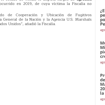
ocurrido en 2019, de cuya víctima la Fiscalía no
¿E
rdo de Cooperación y Ubicación de Fugitivos
pe
lía General de la Nación y la Agencia U.S. Marshals
po
dos Unidos”, añadió la Fiscalía.
Pe
ago
Mu
Mi
pi
cr
ago
Pr
de
Ma
20
la
ago