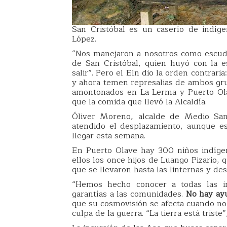
San Cristóbal es un caserío de indíg
López.
“Nos manejaron a nosotros como escud
de San Cristóbal, quien huyó con la e
salir”. Pero el Eln dio la orden contrar
y ahora temen represalias de ambos gr
amontonados en La Lerma y Puerto Ola
que la comida que llevó la Alcaldía.
Óliver Moreno, alcalde de Medio San 
atendido el desplazamiento, aunque e
llegar esta semana.
En Puerto Olave hay 300 niños indíge
ellos los once hijos de Luango Pizario,
que se llevaron hasta las linternas y des
“Hemos hecho conocer a todas las in
garantías a las comunidades.
No hay ay
que su cosmovisión se afecta cuando no 
culpa de la guerra. “La tierra está trist