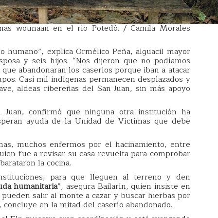
enas wounaan en el río Potedó. / Camila Morales
o humano”, explica Ormélico Peña, alguacil mayor
sposa y seis hijos. “Nos dijeron que no podíamos
ia: que abandonaran los caseríos porque iban a atacar
upos. Casi mil indígenas permanecen desplazados y
ve, aldeas ribereñas del San Juan, sin más apoyo
Juan, confirmó que ninguna otra institución ha
speran ayuda de la Unidad de Víctimas que debe
nas, muchos enfermos por el hacinamiento, entre
 quien fue a revisar su casa revuelta para comprobar
barataron la cocina.
stituciones, para que lleguen al terreno y den
uda humanitaria
”, asegura Bailarín, quien insiste en
pueden salir al monte a cazar y buscar hierbas por
e”, concluye en la mitad del caserío abandonado.