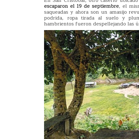
En San Cristóbal, otro caserío ubicado
escaparon el 19 de septiembre
, el mis
saqueadas y ahora son un amasijo revu
podrida, ropa tirada al suelo y plu
hambrientos fueron despellejando las ú