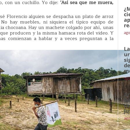
 con un cuchillo. Yo dije:
‘Así sea que me muera,
¿M
ci
osé Florencio alguien se despacha un plato de arroz
ap
 No hay muebles, ni siquiera el típico equipo de
re
lia chocoana. Hay un machete colgado por ahí, unas
e que producen y la misma hamaca rota del video. Y
ago
nas comienzan a hablar y a veces preguntan a la
La
ur
si
de
me
ago
Ar
Su
ca
Ju
ago