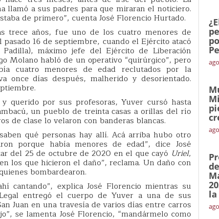
 llamó a sus padres para que miraran el noticiero.
staba de primero”, cuenta José Florencio Hurtado.
¿E
pe
as trece años, fue uno de los cuatro menores de
po
pasado 16 de septiembre, cuando el Ejército atacó
Pe
Padilla), máximo jefe del Ejército de Liberación
ego Molano habló de un operativo “quirúrgico”, pero
ago
bía cuatro menores de edad reclutados por la
lva once días después, malherido y desorientado.
eptiembre.
Mu
Mi
 y querido por sus profesoras, Yuver cursó hasta
pi
mbacú, un pueblo de treinta casas a orillas del río
cr
s de clase lo velaron con banderas blancas.
ago
saben qué personas hay allí. Acá arriba hubo otro
ron porque había menores de edad”, dice José
litar del 25 de octubre de 2020 en el que cayó
Uriel
,
Pr
en los que hicieron el daño”, reclama. Un daño con
de
 quienes bombardearon.
Ma
20
hí cantando”, explica José Florencio mientras su
la
 Legal entregó el cuerpo de Yuver a una de sus
San Juan en una travesía de varios días entre carros
ago
ijo”, se lamenta José Florencio, “mandármelo como