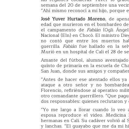
semana del 20 de septiembre una vecina
“Ahí mismo reconocí a mi hijo, porque e
José Yuver Hurtado Moreno
, de apen
edad que murieron en el bombardeo del 
el campamento de
Fabián
(Ogli Ángel 
Nacional (Eln) en Chocó. El ministro Di
no contó que entre los muertos ha
guerrilla.
Fabián
fue hallado en la se
Murió en un hospital de Cali el 28 de s
Amante del fútbol, alumno aventajado
quinto de primaria en la escuela de Cha
San Juan, donde sus amigos y compañero
“Antes de hacer ese atentado ellos ya 
ataque a otro señor y no bombardea
Florencio, refiriéndose al operativo mi
otro comandante guerrillero. “Que pagu
dos responsables: quienes reclutaron y
“Yo me largo a llorar cuando lo veo a
esposa reproduce el video. Medicina
hermanas en Cali. Su cadáver volvió al 
y lanchas. “El guayabo que me da mi h