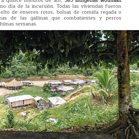
 a quince minutos de allí,
585 indígenas wounaan
mo día de la incursión. Todas las viviendas fueron
elto de enseres rotos, bolsas de comida regada o
mas de las gallinas que combatientes y perros
ltimas semanas.