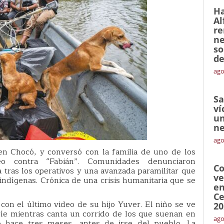
Ha
Al
re
ne
so
de
ago
Sa
ví
un
ne
ago
 en Chocó, y conversó con la familia de uno de los
 contra “Fabián”. Comunidades denunciaron
Co
la tras los operativos y una avanzada paramilitar que
ve
ndígenas. Crónica de una crisis humanitaria que se
en
Ce
on el último video de su hijo Yuver. El niño se ve
20
ríe mientras canta un corrido de los que suenan en
ago
bó hace tres meses, antes de irse del pueblo. La