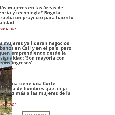
ás mujeres en las áreas de
encia y tecnología? Bogotá
rueba un proyecto para hacerlo
alidad
sto 4, 2026
s mujeres ya lideran negocios
banos en Cali y en el país, pero
guen emprendiendo desde la
sigualdad: ‘Son mayoría con
nos ingresos’
sto 4, 2026
gentina tiene una Corte
prema de hombres que aleja
da vez más a las mujeres de la
sticia
sto 3, 2026