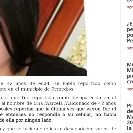
ago
¿E
pe
po
Pe
ago
Mu
Mi
pi
cr
de 42 años de edad, se había reportado como
sto en el municipio de Remedios
ago
ujer que fue reportada como desaparecida en el
a al nombre de Lina Marcela Maldonado de 42 años
Pr
cales reportan que la última vez que vieron fue el
de
 entonces no respondía a su celular, no había
Ma
de ella por ningún lado.
20
la
 y que se hiciera pública su desaparición, varios de