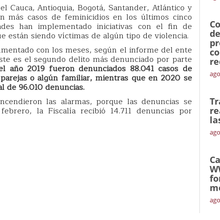
l Cauca, Antioquia, Bogotá, Santander, Atlántico y
n más casos de feminicidios en los últimos cinco
Co
ades han implementado iniciativas con el fin de
de
e están siendo víctimas de algún tipo de violencia.
pr
umentado con los meses, según el informe del ente
co
, este es el segundo delito más denunciado por parte
re
el año 2019 fueron denunciados 88.041 casos de
ago
parejas o algún familiar, mientras que en 2020 se
al de 96.010 denuncias.
cendieron las alarmas, porque las denuncias se
Tr
ebrero, la Fiscalía recibió 14.711 denuncias por
re
la
ago
Ca
W
fo
mó
ago