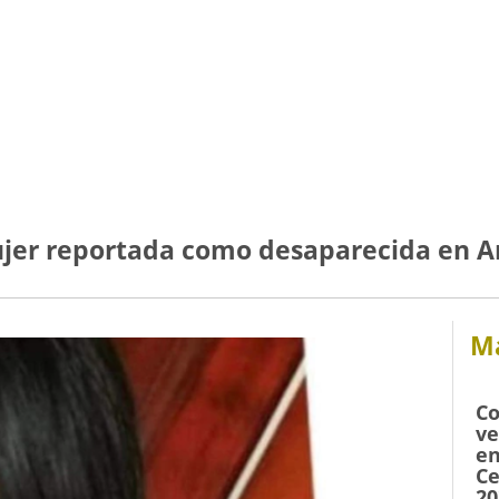
jer reportada como desaparecida en A
Má
Co
ve
en
Ce
20