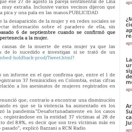
ue ese 27 de agosto la pareja sentimental de Lina
ago
uy extraña. Inclusive varios vecinos dijeron que
na pica y una pala en las manos.PUBLICIDAD
¿M
de la desaparición de la mujer y en redes sociales se
ci
ctar información sobre el paradero de ella, sin
ap
 pasado 6 de septiembre cuando se confirmó que
re
pertenecía a la mujer.
ago
 causas de la muerte de esta mujer ya que las
 de lo sucedido e investigan si se trató de un
/embed-holdback-prod/Tweet.html?
La
ur
si
ó un informe en el que confirma que, entre el 1 de
de
egistraron 37 feminicidios en Colombia, estas cifras
me
elación a los asesinatos de mujeres registrados en
ago
 denunció que, contrario a encontrar una disminución
sando es que se la violencia ha aumentado en los
Ar
ó la pandemia.“Desafortunadamente en los casos
Su
, registrándose en la entidad 37 víctimas al 28 de
ca
to del 8.8%, es decir que son tres víctimas más en
Ju
 pasado”, explicó Bazzani a RCN Radio.
ago