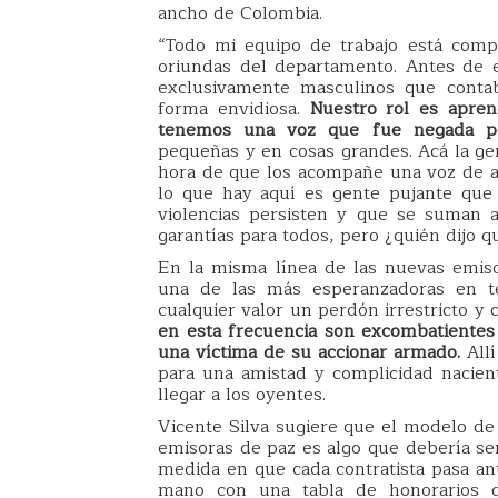
ancho de Colombia.
“Todo mi equipo de trabajo está comp
oriundas del departamento. Antes de 
exclusivamente masculinos que conta
forma envidiosa.
Nuestro rol es apre
tenemos una voz que fue negada p
pequeñas y en cosas grandes. Acá la gen
hora de que los acompañe una voz de al
lo que hay aquí es gente pujante que
violencias persisten y que se suman a
garantías para todos, pero ¿quién dijo q
En la misma línea de las nuevas emiso
una de las más esperanzadoras en t
cualquier valor un perdón irrestricto 
en esta frecuencia son excombatiente
una víctima de su accionar armado.
All
para una amistad y complicidad nacien
llegar a los oyentes.
Vicente Silva sugiere que el modelo de 
emisoras de paz es algo que debería se
medida en que cada contratista pasa ant
mano con una tabla de honorarios q