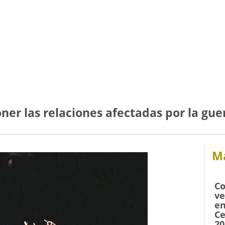
er las relaciones afectadas por la gue
Má
Co
ve
en
Ce
20