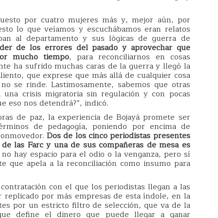
uesto por cuatro mujeres más y, mejor aún, por
esto lo que veíamos y escuchábamos eran relatos
ban al departamento y sus lógicas de guerra de
nder de los errores del pasado y aprovechar que
or mucho tiempo
, para reconciliarnos en cosas
te ha sufrido muchas caras de la guerra y llegó la
iento, que exprese que más allá de cualquier cosa
 no se rinde. Lastimosamente, sabemos que otras
 una crisis migratoria sin regulación y con pocas
ue eso nos detendrá?”, indicó.
ras de paz, la experiencia de Bojayá promete ser
érminos de pedagogía, poniendo por encima de
y conmovedor.
Dos de los cinco periodistas presentes
s de las Farc y una de sus compañeras de mesa es
í no hay espacio para el odio o la venganza, pero sí
te que apela a la reconciliación como insumo para
contratación con el que los periodistas llegan a las
r replicado por más empresas de esta índole, en la
es por un estricto filtro de selección, que va de la
ue define el dinero que puede llegar a ganar