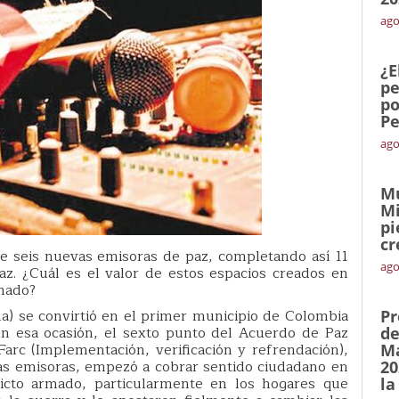
ago
¿E
pe
po
Pe
ago
Mu
Mi
pi
cr
re seis nuevas emisoras de paz, completando así 11
ago
z. ¿Cuál es el valor de estos espacios creados en
rmado?
ma) se convirtió en el primer municipio de Colombia
Pr
 esa ocasión, el sexto punto del Acuerdo de Paz
de
 Farc (Implementación, verificación y refrendación),
Ma
as emisoras, empezó a cobrar sentido ciudadano en
20
licto armado, particularmente en los hogares que
la