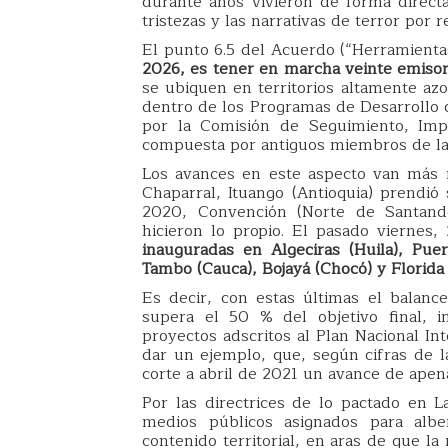
durante años vivieron de forma directa
tristezas y las narrativas de terror por r
El punto 6.5 del Acuerdo (“Herramienta
2026, es tener en marcha veinte emisor
se ubiquen en territorios altamente azo
dentro de los Programas de Desarrollo c
por la Comisión de Seguimiento, Impu
compuesta por antiguos miembros de las
Los avances en este aspecto van más 
Chaparral, Ituango (Antioquia) prendi
2020, Convención (Norte de Santander
hicieron lo propio. El pasado viernes
inauguradas en Algeciras (Huila), Pue
Tambo (Cauca), Bojayá (Chocó) y Florida 
Es decir, con estas últimas el balanc
supera el 50 % del objetivo final, 
proyectos adscritos al Plan Nacional Int
dar un ejemplo, que, según cifras de l
corte a abril de 2021 un avance de apena
Por las directrices de lo pactado en 
medios públicos asignados para alber
contenido territorial, en aras de que la