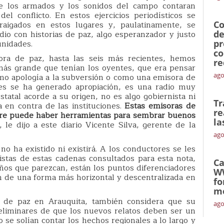
 de los armados y los sonidos del campo contaran
l conflicto. En estos ejercicios periodísticos se
raigados en estos lugares y, paulatinamente, se
Co
io con historias de paz, algo esperanzador y justo
de
unidades.
pr
co
ra de paz, hasta las seis más recientes, hemos
re
más grande que tenían los oyentes, que era pensar
ago
omo apología a la subversión o como una emisora de
des se ha generado apropiación, es una radio muy
estatal acorde a su origen, no es algo gobiernista ni
Tr
 en contra de las instituciones.
Estas emisoras de
re
re puede haber herramientas para sembrar buenos
la
, le dijo a este diario Vicente Silva, gerente de la
ago
no ha existido ni existirá. A los conductores se les
istas de estas cadenas consultados para esta nota,
Ca
ños que parezcan, están los puntos diferenciadores
W
n de una forma más horizontal y descentralizada en
fo
mó
 de paz en Arauquita, también considera que su
ago
preliminares de que los nuevos relatos deben ser un
o se solían contar los hechos regionales a lo largo y