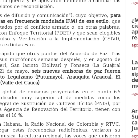
 la guerra y le apostaron fielmente a cambiar las
ago
elatos de reconciliación.
s de difusión y comunicación”), cuyo objetivo,
para
¿M
as en frecuencia modulada (FM) de ese estilo
, que
ci
tados por el conflicto armado o, en otras palabras,
ap
on Enfoque Territorial (PDET) y que sean elegibles
re
lso y Verificación a la Implementación (CSIVI),
 extintas Farc.
ago
rápido que otros puntos del Acuerdo de Paz. Tras
ó sus micrófonos semanas después; y en agosto de
La
), San Jacinto (Bolívar) y Fonseca (La Guajira)
ur
, 21 de mayo,
seis nuevas emisoras de paz fueron
si
rto Leguízamo (Putumayo), Arauquita (Arauca), El
de
(Valle del Cauca).
me
e global de emisoras proyectadas en el punto 6.5
ago
indicador muy superior al de medidas como los
egral de Sustitución de Cultivos Ilícitos (PNIS), por
a Agencia de Renovación del Territorio, tienen con
Ar
s el 16 %.
Su
ca
La Habana, la Radio Nacional de Colombia y RTVC,
Ju
gar estas frecuencias radiofónicas, variaron su
 música, la cultura regional, las voces que quisieron
ago