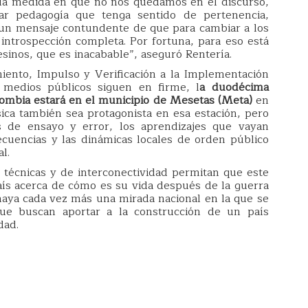
 la medida en que no nos quedamos en el discurso,
ar pedagogía que tenga sentido de pertenencia,
 un mensaje contundente de que para cambiar a los
ntrospección completa. Por fortuna, para eso está
sinos, que es inacabable”, aseguró Rentería.
iento, Impulso y Verificación a la Implementación
 medios públicos siguen en firme, l
a duodécima
olombia estará en el municipio de Mesetas (Meta)
en
ica también sea protagonista en esa estación, pero
 de ensayo y error, los aprendizajes que vayan
cuencias y las dinámicas locales de orden público
l.
 técnicas y de interconectividad permitan que este
aís acerca de cómo es su vida después de la guerra
 haya cada vez más una mirada nacional en la que se
que buscan aportar a la construcción de un país
dad.