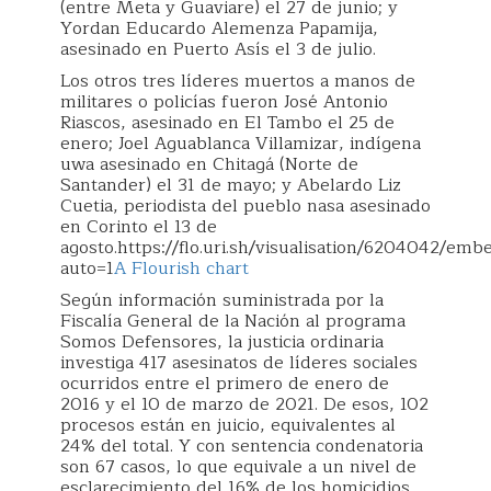
(entre Meta y Guaviare) el 27 de junio; y
Yordan Educardo Alemenza Papamija,
asesinado en Puerto Asís el 3 de julio.
Los otros tres líderes muertos a manos de
militares o policías fueron José Antonio
Riascos, asesinado en El Tambo el 25 de
enero; Joel Aguablanca Villamizar, indígena
uwa asesinado en Chitagá (Norte de
Santander) el 31 de mayo; y Abelardo Liz
Cuetia, periodista del pueblo nasa asesinado
en Corinto el 13 de
agosto.https://flo.uri.sh/visualisation/6204042/emb
auto=1
A Flourish chart
Según información suministrada por la
Fiscalía General de la Nación al programa
Somos Defensores, la justicia ordinaria
investiga 417 asesinatos de líderes sociales
ocurridos entre el primero de enero de
2016 y el 10 de marzo de 2021. De esos, 102
procesos están en juicio, equivalentes al
24% del total. Y con sentencia condenatoria
son 67 casos, lo que equivale a un nivel de
esclarecimiento del 16% de los homicidios