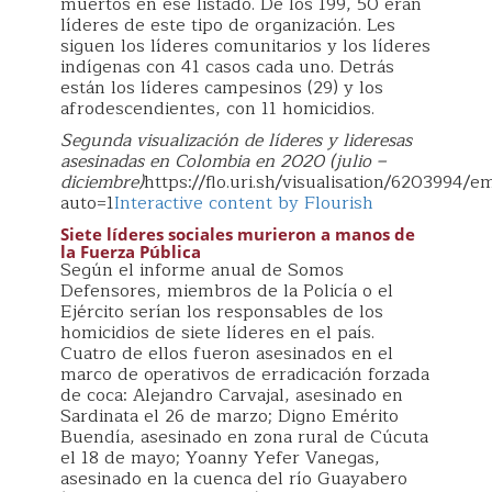
muertos en ese listado. De los 199, 50 eran
líderes de este tipo de organización. Les
siguen los líderes comunitarios y los líderes
indígenas con 41 casos cada uno. Detrás
están los líderes campesinos (29) y los
afrodescendientes, con 11 homicidios.
Segunda visualización de líderes y lideresas
asesinadas en Colombia en 2020 (julio –
diciembre)
https://flo.uri.sh/visualisation/6203994/
auto=1
Interactive content by Flourish
Siete líderes sociales murieron a manos de
la Fuerza Pública
Según el informe anual de Somos
Defensores, miembros de la Policía o el
Ejército serían los responsables de los
homicidios de siete líderes en el país.
Cuatro de ellos fueron asesinados en el
marco de operativos de erradicación forzada
de coca: Alejandro Carvajal, asesinado en
Sardinata el 26 de marzo; Digno Emérito
Buendía, asesinado en zona rural de Cúcuta
el 18 de mayo; Yoanny Yefer Vanegas,
asesinado en la cuenca del río Guayabero