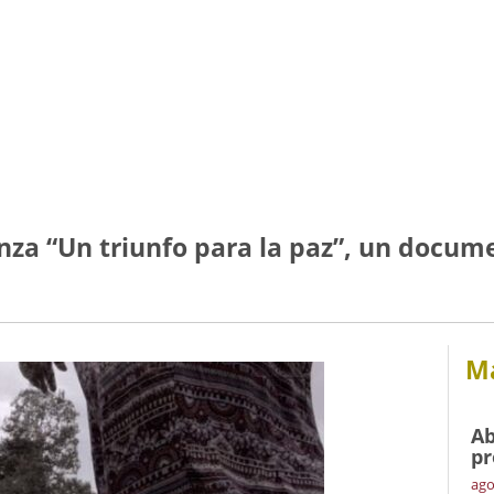
nza “Un triunfo para la paz”, un docum
Má
Ab
pr
ago