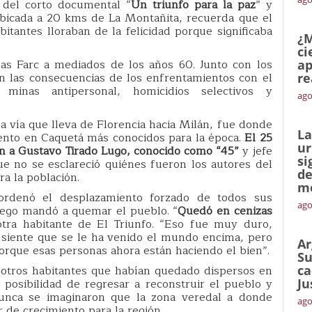
s del corto documental “
Un triunfo para la paz
” y
 ubicada a 20 kms de La Montañita, recuerda que el
tantes lloraban de la felicidad porque significaba
¿M
ci
las Farc a mediados de los años 60. Junto con los
ap
n las consecuencias de los enfrentamientos con el
re
 minas antipersonal, homicidios selectivos y
ago
la vía que lleva de Florencia hacia Milán, fue donde
La
ento en Caquetá más conocidos para la época.
El 25
ur
 a Gustavo Tirado Lugo, conocido como “45”
y jefe
si
ue no se esclareció quiénes fueron los autores del
de
ra la población.
me
ordenó el desplazamiento forzado de todos sus
ago
uego mandó a quemar el pueblo. “
Quedó en cenizas
otra habitante de El Triunfo. “Eso fue muy duro,
o siente que se le ha venido el mundo encima, pero
Ar
orque esas personas ahora están haciendo el bien”.
Su
a otros habitantes que habían quedado dispersos en
ca
 posibilidad de regresar a reconstruir el pueblo y
Ju
nunca se imaginaron que la zona veredal a donde
ago
 de crecimiento para la región.