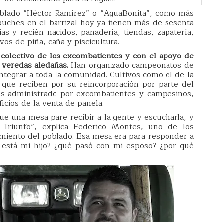
oblado “Héctor Ramírez” o “AguaBonita”, como más
buches en el barrizal hoy ya tienen más de sesenta
ias y recién nacidos, panadería, tiendas, zapatería,
ivos de piña, caña y piscicultura.
 colectivo de los excombatientes y con el apoyo de
 veredas aledañas.
Han organizado campeonatos de
integrar a toda la comunidad. Cultivos como el de la
s que reciben por su reincorporación por parte del
 es administrado por excombatientes y campesinos,
icios de la venta de panela.
e una mesa pare recibir a la gente y escucharla, y
Triunfo”, explica Federico Montes, uno de los
imiento del poblado. Esa mesa era para responder a
e está mi hijo? ¿qué pasó con mi esposo? ¿por qué