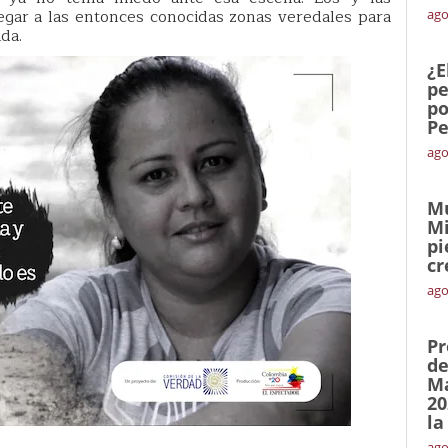
egar a las entonces conocidas zonas veredales para
ago
da.
¿E
pe
po
Pe
ago
Mu
Mi
pi
cr
ago
Pr
de
Ma
20
la
ago