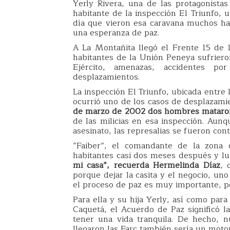
Yerly Rivera, una de las protagonista
habitante de la inspección El Triunfo,
día que vieron esa caravana muchos habi
una esperanza de paz.
A La Montañita llegó el Frente 15 de 
habitantes de la Unión Peneya sufriero
Ejército, amenazas, accidentes por
desplazamientos.
La inspección El Triunfo, ubicada entre 
ocurrió uno de los casos de desplazami
de marzo de 2002 dos hombres mataron
de las milicias en esa inspección. Aunq
asesinato, las represalias se fueron cont
“Faiber”, el comandante de la zona 
habitantes casi dos meses después y l
mi casa”, recuerda Hermelinda Díaz
, 
porque dejar la casita y el negocio, un
el proceso de paz es muy importante, p
Para ella y su hija Yerly, así como par
Caquetá, el Acuerdo de Paz significó la
tener una vida tranquila. De hecho, 
llegaron las Farc también sería un motor