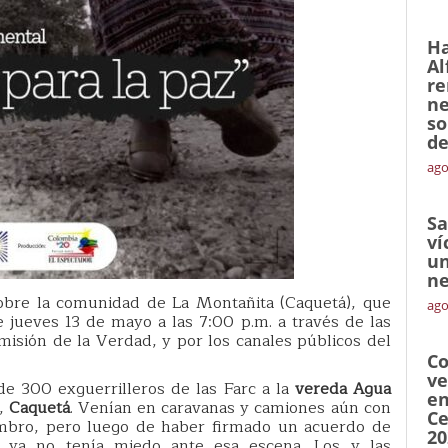
Ha
Al
re
ne
so
de
ago
Sa
ví
un
ne
obre la comunidad de La Montañita (Caquetá), que
ago
 jueves 13 de mayo a las 7:00 p.m. a través de las
misión de la Verdad, y por los canales públicos del
Co
ve
de 300 exguerrilleros de las Farc a la
vereda Agua
en
,
Caquetá
. Venían en caravanas y camiones aún con
Ce
ombro, pero luego de haber firmado un acuerdo de
20
a ya no tenía miedo ante esa escena. Los y las