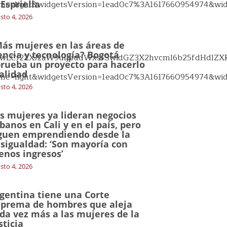
me=light&widgetsVersion=1ead0c7%3A1617660954974&wi
 Espriella
sto 4, 2026
ás mujeres en las áreas de
encia y tecnología? Bogotá
wLCJ2ZXJzaW9uIjpudWxsfSwidGZ3X2hvcml6b25fdHdlZXRfZ
rueba un proyecto para hacerlo
alidad
me=light&widgetsVersion=1ead0c7%3A1617660954974&wi
sto 4, 2026
s mujeres ya lideran negocios
banos en Cali y en el país, pero
guen emprendiendo desde la
sigualdad: ‘Son mayoría con
nos ingresos’
sto 4, 2026
gentina tiene una Corte
prema de hombres que aleja
da vez más a las mujeres de la
sticia