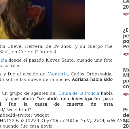
Ce
20
ago
¿E
pe
po
iana Chevel Herrera, de 29 años, y su cuerpo fue
Pe
Sinú, en Cereté (Córdoba).
ago
ida
desde el pasado jueves Santo, cuando una foto
 sociales.
Mu
s y fue el alcalde de
Montería
, Carlos Ordosgoitia,
Mi
bado sobre las nueve de la noche:
Adriana había sido
pi
cr
ue un grupo de agentes del
Gaula de la Policía
había
ago
ón,
y que ahora “se abrió una investigación para
cuál fue la causa de muerte de esta
ed/Tweet.html?
Pr
bedId=twitter-widget-
de
NfY29va2llX2V4cGlyYXRpb24iOnsiYnVja2V0IjoxMjA5NjA
Ma
-cuando-fue-casa-novio-
20