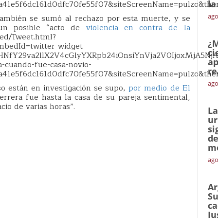
a41e5f6dc161d0dfc70fe55f07&siteScreenName=pulzo&the
la
ago
ambién se sumó al rechazo por esta muerte, y se
 un posible “acto de
violencia en contra de la
bed/Tweet.html?
¿M
bedId=twitter-widget-
ci
NfY29va2llX2V4cGlyYXRpb24iOnsiYnVja2V0IjoxMjA5NjA
ap
-cuando-fue-casa-novio-
re
a41e5f6dc161d0dfc70fe55f07&siteScreenName=pulzo&the
ago
o están en investigación se supo,
por medio de El
errera fue hasta la casa de su pareja sentimental,
io de varias horas”.
La
ur
si
de
me
ago
Ar
Su
ca
Ju