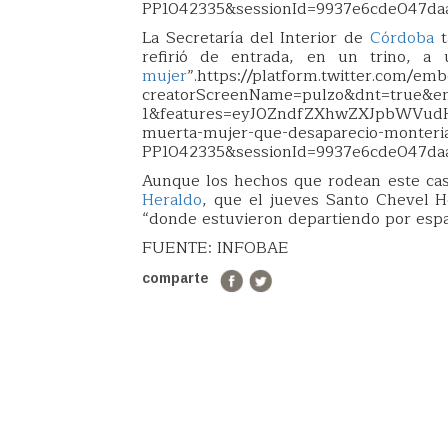
PP1042335&sessionId=9937e6cde047da
La Secretaría del Interior de
Córdoba
t
refirió de entrada, en un trino, a
mujer
”.https://platform.twitter.com/em
creatorScreenName=pulzo&dnt=true&em
1&features=eyJ0ZndfZXhwZXJpbWVudH
muerta-mujer-que-desaparecio-monteria
PP1042335&sessionId=9937e6cde047da
Aunque los hechos que rodean este cas
Heraldo
, que el jueves Santo Chevel H
“donde estuvieron departiendo por espac
FUENTE: INFOBAE
comparte