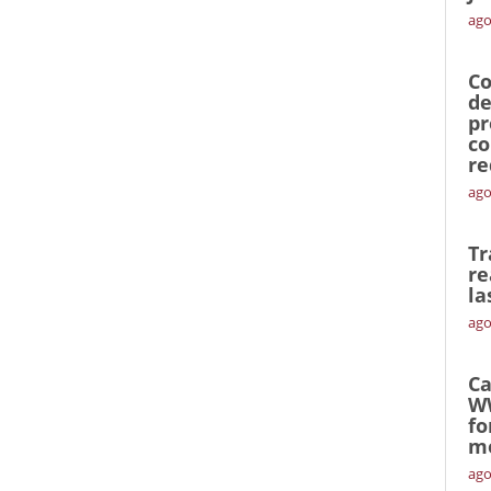
ago
Co
de
pr
co
re
ago
Tr
re
la
ago
Ca
W
fo
mó
ago