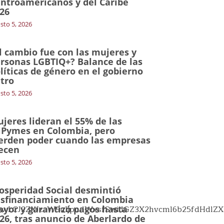
ntroamericanos y del Caribe
26
sto 5, 2026
l cambio fue con las mujeres y
rsonas LGBTIQ+? Balance de las
líticas de género en el gobierno
tro
sto 5, 2026
jeres lideran el 55% de las
Pymes en Colombia, pero
erden poder cuando las empresas
ecen
sto 5, 2026
osperidad Social desmintió
sfinanciamiento en Colombia
wLCJ2ZXJzaW9uIjpudWxsfSwidGZ3X2hvcml6b25fdHdlZXRf
yor y garantizó pagos hasta
26, tras anuncio de Aberlardo de