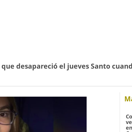
que desapareció el jueves Santo cuando
Má
Co
ve
en