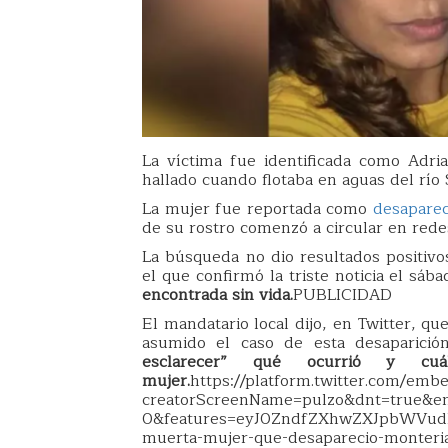
La víctima fue identificada como Adr
hallado cuando flotaba en aguas del río 
La mujer fue reportada como
desaparec
de su rostro comenzó a circular en redes
La búsqueda no dio resultados positivo
el que confirmó la triste noticia el sá
encontrada sin vida.
PUBLICIDAD
El mandatario local dijo, en Twitter, q
asumido el caso de esta desaparici
esclarecer” qué ocurrió y 
mujer.
https://platform.twitter.com/emb
creatorScreenName=pulzo&dnt=true&em
0&features=eyJ0ZndfZXhwZXJpbWVudH
muerta-mujer-que-desaparecio-monteria