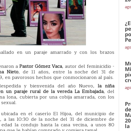
ago
¿E
pe
po
Pe
ago
hallado en un paraje amarrado y con los brazos
Mu
denaron a
Pastor Gómez Vaca
, autor del feminicidio -
Mi
na Nieto
, de 11 años, entre la noche del 31 de
pi
9, en pavorosos hechos que conmocionaron al país.
cr
despedida y bienvenida del año Nuevo,
la niña
ago
en un paraje rural de la vereda La Embajada
, del
a lona, cubierta por una cobija amarrada, con los
 sexual.
Pr
de
ubicada en el caserío El Hijoa, del municipio de
Ma
, a las 10:30 de la noche del 31 de diciembre de
20
dad la condujo hasta la casa vecina, a unos 80
la
opa que le habían comprado y comiera tamal.