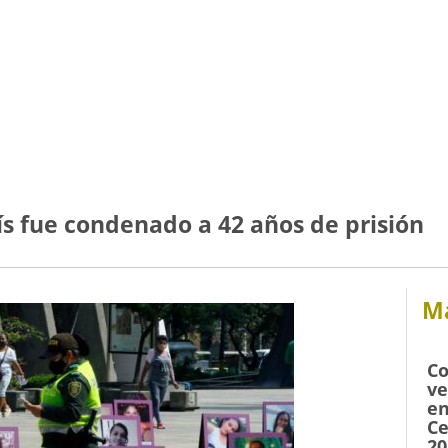
ís fue condenado a 42 años de prisión
Má
Co
ve
en
Ce
20