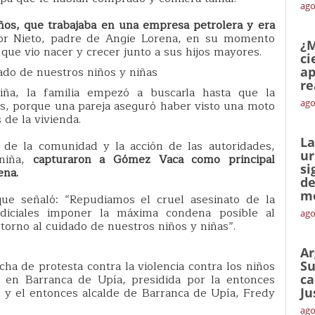
ago
ños, que trabajaba en una empresa petrolera y era
tor Nieto, padre de Angie Lorena, en su momento
¿M
e vio nacer y crecer junto a sus hijos mayores.
ci
do de nuestros niños y niñas
ap
re
iña, la familia empezó a buscarla hasta que la
ago
és, porque una pareja aseguró haber visto una moto
 de la vivienda.
La
de la comunidad y la acción de las autoridades,
ur
 niña,
capturaron a Gómez Vaca como principal
si
ena.
de
me
que señaló: “Repudiamos el cruel asesinato de la
diciales imponer la máxima condena posible al
ago
orno al cuidado de nuestros niños y niñas”.
Ar
a de protesta contra la violencia contra los niños
Su
s en Barranca de Upía, presidida por la entonces
ca
y el entonces alcalde de Barranca de Upía, Fredy
Ju
ago