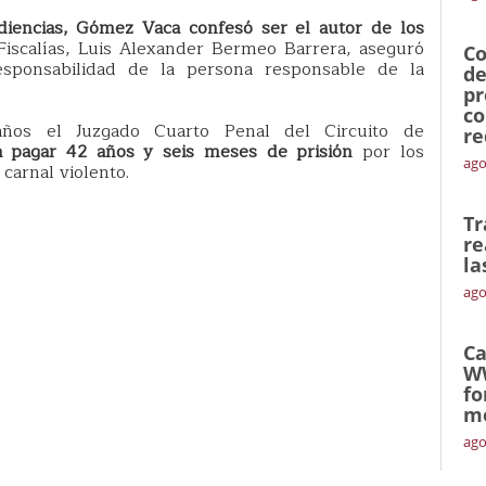
diencias, Gómez Vaca confesó ser el autor de los
Fiscalías, Luis Alexander Bermeo Barrera, aseguró
Co
esponsabilidad de la persona responsable de la
de
pr
co
os el Juzgado Cuarto Penal del Circuito de
re
pagar 42 años y seis meses de prisión
por los
ago
carnal violento.
Tr
re
la
ago
Ca
W
fo
mó
ago