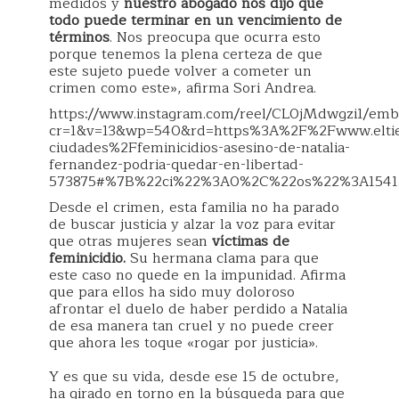
medidos y
nuestro abogado nos dijo que
todo puede terminar en un vencimiento de
términos
. Nos preocupa que ocurra esto
porque tenemos la plena certeza de que
este sujeto puede volver a cometer un
crimen como este», afirma Sori Andrea.
https://www.instagram.com/reel/CL0jMdwgzi1/emb
cr=1&v=13&wp=540&rd=https%3A%2F%2Fwww.elti
ciudades%2Ffeminicidios-asesino-de-natalia-
fernandez-podria-quedar-en-libertad-
573875#%7B%22ci%22%3A0%2C%22os%22%3A1541.
Desde el crimen, esta familia no ha parado
de buscar justicia y alzar la voz para evitar
que otras mujeres sean
víctimas de
feminicidio.
Su hermana clama para que
este caso no quede en la impunidad. Afirma
que para ellos ha sido muy doloroso
afrontar el duelo de haber perdido a Natalia
de esa manera tan cruel y no puede creer
que ahora les toque «rogar por justicia».
Y es que su vida, desde ese 15 de octubre,
ha girado en torno en la búsqueda para que