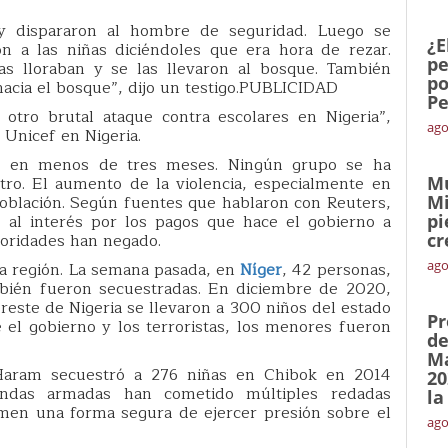
y dispararon al hombre de seguridad. Luego se
¿E
n a las niñas diciéndoles que era hora de rezar.
pe
as lloraban y se las llevaron al bosque. También
po
hacia el bosque”, dijo un testigo.PUBLICIDAD
Pe
 otro brutal ataque contra escolares en Nigeria”,
ago
Unicef en Nigeria.
po en menos de tres meses. Ningún grupo se ha
stro. El aumento de la violencia, especialmente en
Mu
población. Según fuentes que hablaron con Reuters,
Mi
 al interés por los pagos que hace el gobierno a
pi
toridades han negado.
cr
ago
la región. La semana pasada, en
Níger
, 42 personas,
mbién fueron secuestradas. En diciembre de 2020,
este de Nigeria se llevaron a 300 niños del estado
Pr
e el gobierno y los terroristas, los menores fueron
de
Ma
Haram secuestró a 276 niñas en Chibok en 2014
20
bandas armadas han cometido múltiples redadas
la
imen una forma segura de ejercer presión sobre el
ago