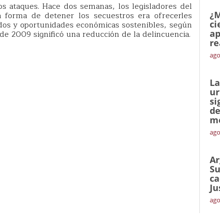
s ataques. Hace dos semanas, los legisladores del
¿M
 forma de detener los secuestros era ofrecerles
ci
idos y oportunidades económicas sostenibles, según
ap
 de 2009 significó una reducción de la delincuencia.
re
ago
La
ur
si
de
me
ago
Ar
Su
ca
Ju
ago