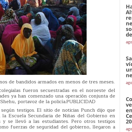
Ha
Al
re
ne
so
de
ago
Sa
ví
un
ne
manos de bandidos armados en menos de tres meses.
ago
colegialas fueron secuestradas en el noroeste del
dades ya han comenzado una operación conjunta de
Co
hehu, portavoz de la policía.PUBLICIDAD
ve
egún testigos. El sitio de noticias Punch dijo que
en
la Escuela Secundaria de Niñas del Gobierno en
Ce
y se llevó a las estudiantes. Pero otros testigos
20
omo fuerzas de seguridad del gobierno, llegaron a
ago