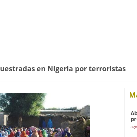
uestradas en Nigeria por terroristas
Má
Ab
pr
ago