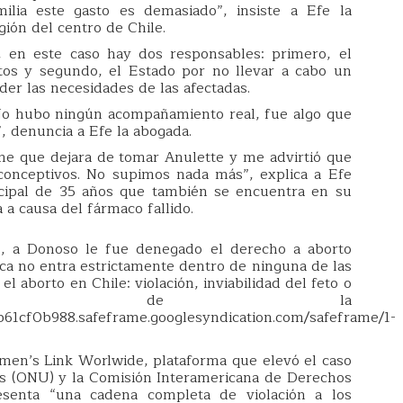
lia este gasto es demasiado”, insiste a Efe la
gión del centro de Chile.
, en este caso hay dos responsables: primero, el
tos y segundo, el Estado por no llevar a cabo un
der las necesidades de las afectadas.
. No hubo ningún acompañamiento real, fue algo que
, denuncia a Efe la abogada.
e que dejara de tomar Anulette y me advirtió que
conceptivos. No supimos nada más”, explica a Efe
icipal de 35 años que también se encuentra en su
a causa del fármaco fallido.
as, a Donoso le fue denegado el derecho a aborto
ca no entra estrictamente dentro de ninguna de las
el aborto en Chile: violación, inviabilidad del feto o
vital de la
61cf0b988.safeframe.googlesyndication.com/safeframe/1-
en’s Link Worlwide, plataforma que elevó el caso
as (ONU) y la Comisión Interamericana de Derechos
esenta “una cadena completa de violación a los