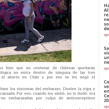
Ha
Al
re
ne
so
de
ago
Sa
ví
un
ne
oso hizo que un centenar de chilenas quedaran
ago
ológica no entra dentro de ninguna de las tres
o el aborto en Chile y por eso se les negó el
Co
ve
bien los síntomas del embarazo. Duelen la tripa y
en
cansada. Por eso, cuando los sintió, no lo dudó: era
Ce
ron embarazadas por culpa de anticonceptivos
20
ago