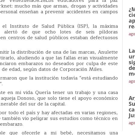
 de Venezuela08:28Los educadores para la paz
knet: mucho más que armas, drogas y actividades
¿M
personal enseñan a prevenir accidentes en campos
ci
ap
l Instituto de Salud Pública (ISP), la máxima
re
s, alertó de que ocho lotes de seis píldoras
ago
s en centros de salud públicos estaban defectuosos
La
mitir la distribución de una de las marcas, Anulette
ur
rarlo, aludiendo a que las fallas eran visualmente
si
nciaron embarazos no deseados por culpa de este
de
 de edad, según datos de Corporación Miles.
me
rmaron que la institución todavía “está estudiando
ago
”.
te en mi vida. Quería tener un trabajo y una casa
, aqueja Donoso, que solo tiene el apoyo económico
Ar
erable del sur de la capital.
Su
ca
por todo el país y hay afectadas en varias regiones,
Ju
también vio peligrar sus estudios como técnico en
ago
 embarazo.
ble que ofecerle a mi bebé, necesitamos una