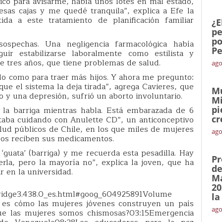
co para avisarme, había unos lotes en mal estado,
sas cajas y me quedé tranquila”, explica a Efe la
da a este tratamiento de planificación familiar
¿E
pe
po
ospechas. Una negligencia farmacológica había
Pe
ir estabilizarse laboralmente como estilista y
de tres años, que tiene problemas de salud.
ago
o como para traer más hijos. Y ahora me pregunto:
que el sistema la deja tirada”, agrega Cavieres, que
Mu
y una depresión, sufrió un aborto involuntario.
Mi
pi
 la barriga mientras habla. Está embarazada de 6
cr
aba cuidando con Anulette CD”, un anticonceptivo
lud públicos de Chile, en los que miles de mujeres
ago
jos reciben sus medicamentos.
guata’ (barriga) y me recuerda esta pesadilla. Hay
Pr
rla, pero la mayoría no”, explica la joven, que ha
de
r en la universidad.
Ma
20
/bridge3.438.0_es.html#goog_604925891Volume
la
es cómo las mujeres jóvenes construyen un país
ago
ue las mujeres somos chismosas?03:15Emergencia