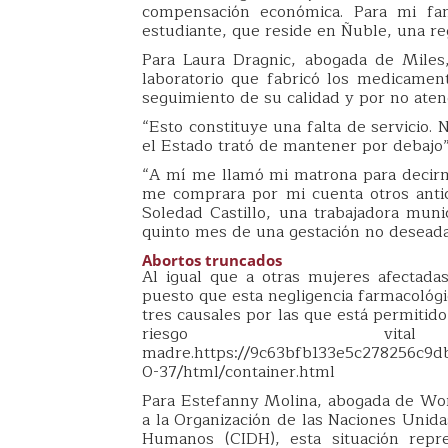
compensación económica. Para mi fami
estudiante, que reside en Ñuble, una re
Para Laura Dragnic, abogada de Miles
laboratorio que fabricó los medicamen
seguimiento de su calidad y por no aten
“Esto constituye una falta de servicio
el Estado trató de mantener por debajo”
“A mí me llamó mi matrona para decirm
me comprara por mi cuenta otros anti
Soledad Castillo, una trabajadora mun
quinto mes de una gestación no deseada 
Abortos truncados
Al igual que a otras mujeres afectad
puesto que esta negligencia farmacológi
tres causales por las que está permitido 
riesgo 
madre.https://9c63bfb133e5c278256c9db
0-37/html/container.html
Para Estefanny Molina, abogada de Wom
a la Organización de las Naciones Unid
Humanos (CIDH), esta situación repr