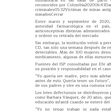
humanitaria en las salas de parto
reconocidos por Colombia202006:43Dar
criminales05:32Víctimas de minas anti
minadosCerrar
Entre marzo y septiembre de 2020, e
autoridad farmacológica en el paí
anticonceptivas distintas administrado
y ordenó su retirada del mercado.
Sin embargo, la institución volvió a per
CD, tan solo una semana después de reti
detectables. Más de 100 mujeres denu
medicamento, algunas de ellas menores
Fuentes del ISP consultadas por Efe afi
su posición y responsabilidad en el caso
“Yo quería ser madre, pero más adelan
antes de esto. Quería tener un futuro”
de sus padres y vive en una comuna vuln
Los lotes defectuosos se distribuyeron 
como Barbara Vásquez, de 20 años, que 
educación infantil cuando se enteró del
“Yo no tengo trabajo ni nada esta