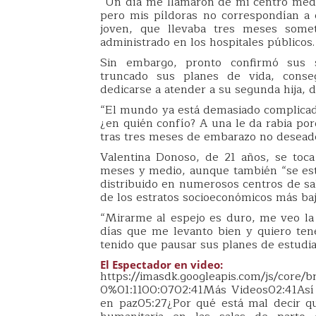
“Un día me llamaron de mi centro médi
pero mis píldoras no correspondían a e
joven, que llevaba tres meses someti
administrado en los hospitales públicos.
Sin embargo, pronto confirmó sus s
truncado sus planes de vida, consegu
dedicarse a atender a su segunda hija, 
“El mundo ya está demasiado complicad
¿en quién confío? A una le da rabia por
tras tres meses de embarazo no deseado 
Valentina Donoso, de 21 años, se toca
meses y medio, aunque también “se est
distribuido en numerosos centros de sa
de los estratos socioeconómicos más ba
“Mirarme al espejo es duro, me veo la ‘
días que me levanto bien y quiero tene
tenido que pausar sus planes de estudia
El Espectador en video:
https://imasdk.googleapis.com/js/core
0%01:1100:0702:41Más Videos02:41Así 
en paz05:27¿Por qué está mal decir q