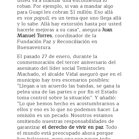
usted va a mandar una encomienda lo
roban. Por ejemplo, si van a mandar algo
para Guapi les cobran $1 millón. Eso allá
es
vox populi
, es un tema que uno llega allá
y lo sabe. Allá hay extorsión hasta por usted
hacerle mejoras a su casa”, asegura
Juan
Manuel Torres
, coordinador de la
Fundación Paz y Reconciliación en
Buenaventura.
El pasado 27 de enero, durante la
conmemoración del tercer aniversario del
asesinato del líder social Temístocles
Machado, el alcalde Vidal aseguró que en el
municipio hay tres escenarios posibles:
“Llegan a un acuerdo las bandas, se gana la
pelea una de las partes o por fin el Estado
toma control sobre la situación”. Y añadió:
“Lo que hemos hecho es acostumbrarnos a
ellos y eso es lo que no podemos hacer. La
omisión es un pecado. Nosotros estamos
omitiendo nuestras responsabilidades de
garantizar
el derecho de vivir en paz
. Todo
el mundo está preocupado ahora porque