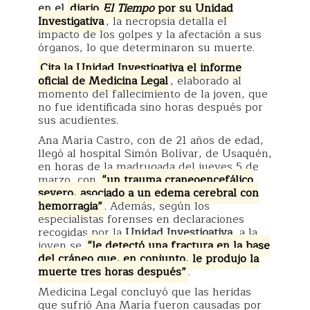
en
el
diario
El Tiempo
por su Unidad
Investigativa
, la necropsia detalla el
impacto de los golpes y la afectación a sus
órganos, lo que determinaron su muerte.
Cita la Unidad Investigativa el informe
oficial de Medicina Legal
, elaborado al
momento del fallecimiento de la joven, que
no fue identificada sino horas después por
sus acudientes.
Ana María Castro, con de 21 años de edad,
llegó al hospital Simón Bolívar, de Usaquén,
en horas de la madrugada del jueves 5 de
marzo, con
“un trauma craneoencefálico
severo, asociado a un edema cerebral con
hemorragia”
. Además, según los
especialistas forenses en declaraciones
recogidas por la
Unidad Investigativa
, a la
joven se
“le detectó una fractura en la base
del cráneo que, en conjunto, le produjo la
muerte tres horas después”
.
Medicina Legal concluyó que las heridas
que sufrió Ana María fueron causadas por