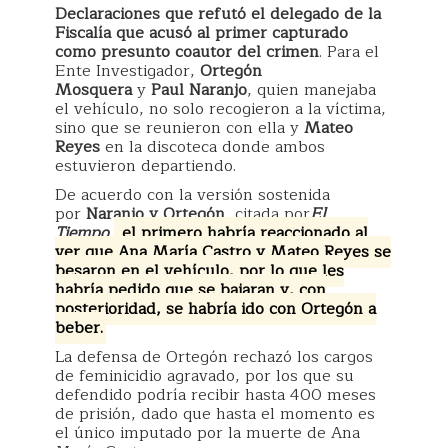
Declaraciones que refutó el delegado de la
Fiscalía que acusó al primer capturado
como presunto coautor del crimen
. Para el
Ente Investigador,
Ortegón
Mosquera
y
Paul Naranjo
, quien manejaba
el vehículo, no solo recogieron a la víctima,
sino que se reunieron con ella y
Mateo
Reyes
en la discoteca donde ambos
estuvieron departiendo.
De acuerdo con la versión sostenida
por
Naranjo y Ortegón
, citada por
El
Tiempo
,
el primero habría reaccionado al
ver que Ana María Castro y Mateo Reyes se
besaron en el vehículo, por lo que les
habría pedido que se bajaran y, con
posterioridad, se habría ido con Ortegón a
beber.
La defensa de Ortegón rechazó los cargos
de feminicidio agravado, por los que su
defendido podría recibir hasta 400 meses
de prisión, dado que hasta el momento es
el único imputado por la muerte de Ana