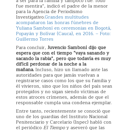
a ser para la familia y tampoco fue. Todo
fue mentira”, indicó el padre de la menor
para la Agencia de Periodismo
Investigativo.
Grandes multitudes
acompañaron las honras fúnebres de
Yuliana Samboní en ceremonias en Bogotá,
Popayán y Bolívar (Cauca), en 2016. – Foto:
Guillermo Torres
Para concluir,
Juvencio Samboní dijo que
espera que con el tiempo “vaya sanando y
sacando la rabia”, pero que todavía es muy
difícil perdonar de la noche a la
mañana.
Incluso, hizo un llamado ante las
autoridades para que jamás vuelvan a
registrarse casos como los que su familia y
él vivieron, sino que los niños del país sean
protegidos y no sigan siendo víctimas de
estos atroces crímenes, además de que el
responsable cumpla una condena ejemplar.
Entre tanto, recientemente se conoció que
uno de los guardias del Instituto Nacional
Penitenciario y Carcelario (Inpec) habló con
el periódico
El Tiempo
y aseveró que las