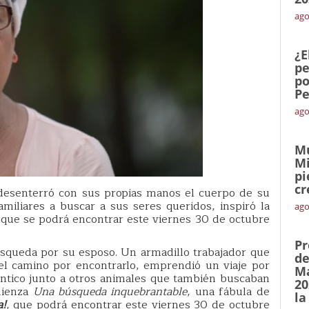
ago
¿E
pe
po
Pe
ago
Mu
Mi
pi
cr
 desenterró con sus propias manos el cuerpo de su
miliares a buscar a sus seres queridos, inspiró la
ago
que se podrá encontrar este viernes 30 de octubre
Pr
squeda por su esposo. Un armadillo trabajador que
de
el camino por encontrarlo, emprendió un viaje por
Ma
ntico junto a otros animales que también buscaban
20
mienza
Una búsqueda inquebrantable
, una fábula de
la
a!
, que podrá encontrar este viernes 30 de octubre