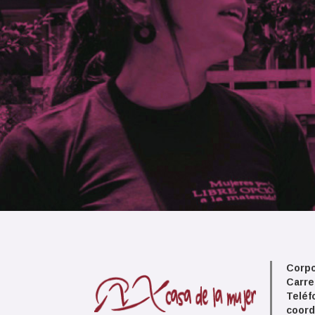
Corpo
Carre
Teléf
coord