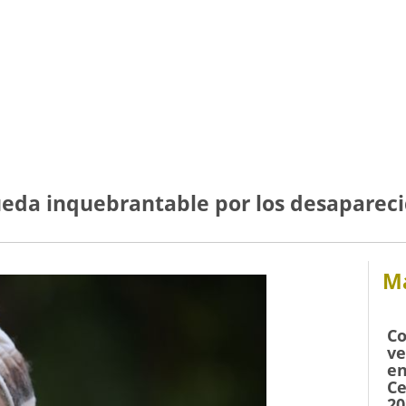
eda inquebrantable por los desaparec
Má
Co
ve
en
Ce
20