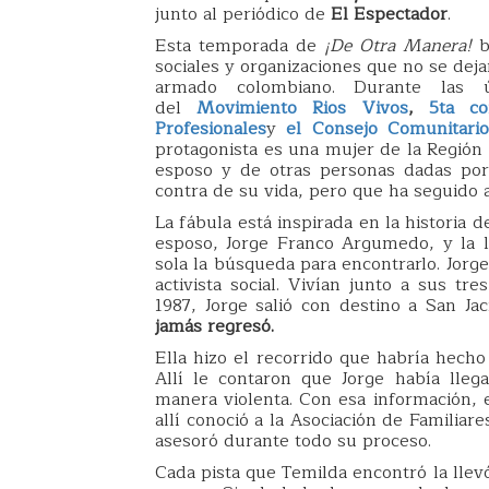
junto al periódico de
El Espectador
.
Esta temporada de
¡De Otra Manera!
bu
sociales y organizaciones que no se deja
armado colombiano. Durante las ú
del
Movimiento Rios Vivos
,
5ta c
Profesionales
y
el Consejo Comunitari
protagonista es una mujer de la Región 
esposo y de otras personas dadas por
contra de su vida, pero que ha seguido 
La fábula está inspirada en la historia d
esposo, Jorge Franco Argumedo, y la le
sola la búsqueda para encontrarlo. Jorg
activista social. Vivían junto a sus t
1987, Jorge salió con destino a San Ja
jamás regresó.
Ella hizo el recorrido que habría hecho
Allí le contaron que Jorge había lle
manera violenta. Con esa información, 
allí conoció a la Asociación de Familia
asesoró durante todo su proceso.
Cada pista que Temilda encontró la llev