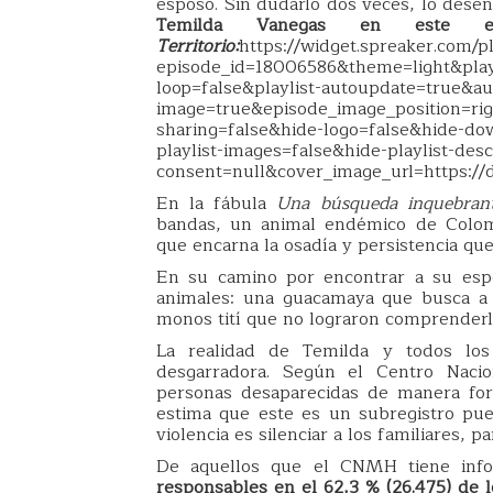
esposo. Sin dudarlo dos veces, lo dese
Temilda Vanegas en este e
Territorio:
https://widget.spreaker.com/p
episode_id=18006586&theme=light&playli
loop=false&playlist-autoupdate=true&au
image=true&episode_image_position=ri
sharing=false&hide-logo=false&hide-do
playlist-images=false&hide-playlist-des
consent=null&cover_image_url=https://
En la fábula
Una búsqueda inquebrant
bandas, un animal endémico de Colom
que encarna la osadía y persistencia qu
En su camino por encontrar a su espo
animales: una guacamaya que busca a 
monos tití que no lograron comprenderl
La realidad de Temilda y todos lo
desgarradora. Según el Centro Naci
personas desaparecidas de manera for
estima que este es un subregistro pue
violencia es silenciar a los familiares, p
De aquellos que el CNMH tiene infor
responsables en el 62,3 % (26.475) de 