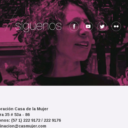
ración Casa de la Mujer
ra 35 # 53a - 86
onos: (57 1) 222 9172 / 222 9176
inacion@casmujer.com