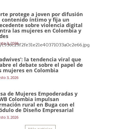
rte protege a joven por difusión
 contenido íntimo y fija un
ecedente sobre violencia digital
ntra las mujeres en Colombia y
des
sto 3, 2026
al/c936c29f2fe31e21e40371033a0c2e66.jpg
adwives’: la tendencia viral que
abre el debate sobre el papel de
s mujeres en Colombia
sto 3, 2026
sa de Mujeres Empoderadas y
WB Colombia impulsan
rmación rural en Buga con el
dulo de Diseño Empresarial
sto 3, 2026