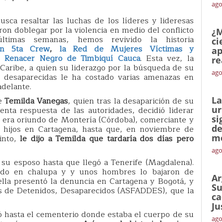
ago
sca resaltar las luchas de los líderes y lideresas
ron doblegar por la violencia en medio del conflicto
¿M
ltimas semanas, hemos revivido la historia
ci
on 5ta Crew
,
la Red de Mujeres Víctimas y
ap
o Renacer Negro de Timbiquí Cauca
. Esta vez, la
re
Caribe, a quien su liderazgo por la búsqueda de su
ago
 desaparecidas le ha costado varias amenazas en
adelante.
La
e
Temilda Vanegas
, quien tras la desaparición de su
ur
nta respuesta de las autoridades, decidió liderar
si
e era oriundo de Montería (Córdoba), comerciante y
de
res hijos en Cartagena, hasta que, en noviembre de
me
cinto,
le dijo a Temilda que tardaría dos días pero
ago
 su esposo hasta que llegó a Tenerife (Magdalena).
gado en chalupa y y unos hombres lo bajaron de
Ar
ella presentó la denuncia en Cartagena y Bogotá, y
Su
res de Detenidos, Desaparecidos (ASFADDES), que la
ca
Ju
ó hasta el cementerio donde estaba el cuerpo de su
ago