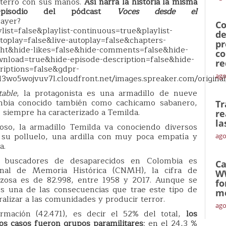
nterró con sus manos.
Así narra la historia la misma
pisodio del pódcast
Voces desde el
layer?
Co
st=false&playlist-continuous=true&playlist-
de
toplay=false&live-autoplay=false&chapters-
pr
ght&hide-likes=false&hide-comments=false&hide-
co
wnload=true&hide-episode-description=false&hide-
re
criptions=false&gdpr-
ago
d3wo5wojvuv7l.cloudfront.net/images.spreaker.com/origin
able
, la protagonista es una armadillo de nueve
bia conocido también como cachicamo sabanero,
Tr
e siempre ha caracterizado a Temilda.
re
la
so, la armadillo Temilda va conociendo diversos
su polluelo, una ardilla con muy poca empatía y
ago
a.
s buscadores de desaparecidos en Colombia es
Ca
onal de Memoria Histórica (CNMH), la cifra de
W
zosa es de 82.998, entre 1958 y 2017. Aunque se
fo
s una de las consecuencias que trae este tipo de
mó
aralizar a las comunidades y producir terror.
ago
mación (42.471), es decir el 52% del total,
los
los casos fueron grupos paramilitares
; en el 24,3 %