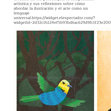
artística y sus reflexiones sobre cómo
abordar la ilustración y el arte como un
lenguaje
universal.https://widget.elespectador.com/?
widgetId=2d32c1b124ef5b93bd6ac629d9fc1f23e200