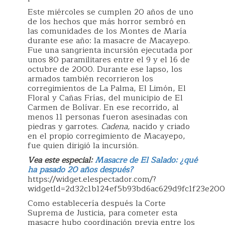
Este miércoles se cumplen 20 años de uno
de los hechos que más horror sembró en
las comunidades de los Montes de María
durante ese año: la masacre de Macayepo.
Fue una sangrienta incursión ejecutada por
unos 80 paramilitares entre el 9 y el 16 de
octubre de 2000. Durante ese lapso, los
armados también recorrieron los
corregimientos de La Palma, El Limón, El
Floral y Cañas Frías, del municipio de El
Carmen de Bolívar. En ese recorrido, al
menos 11 personas fueron asesinadas con
piedras y garrotes.
Cadena,
nacido y criado
en el propio corregimiento de Macayepo,
fue quien dirigió la incursión.
Vea este especial:
Masacre de El Salado: ¿qué
ha pasado 20 años después?
https://widget.elespectador.com/?
widgetId=2d32c1b124ef5b93bd6ac629d9fc1f23e200
Como establecería después la Corte
Suprema de Justicia, para cometer esta
masacre hubo coordinación previa entre los