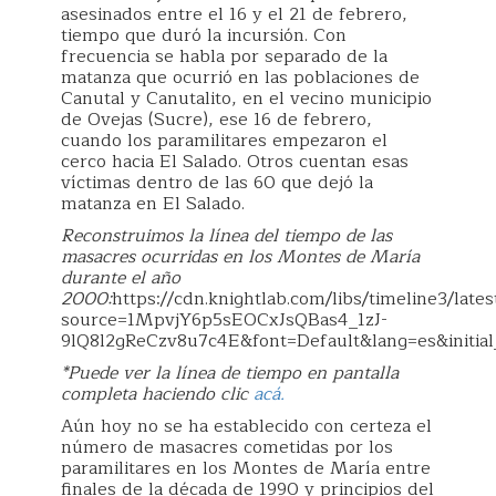
asesinados entre el 16 y el 21 de febrero,
tiempo que duró la incursión. Con
frecuencia se habla por separado de la
matanza que ocurrió en las poblaciones de
Canutal y Canutalito, en el vecino municipio
de Ovejas (Sucre), ese 16 de febrero,
cuando los paramilitares empezaron el
cerco hacia El Salado. Otros cuentan esas
víctimas dentro de las 60 que dejó la
matanza en El Salado.
Reconstruimos la línea del tiempo de las
masacres ocurridas en los Montes de María
durante el año
2000:
https://cdn.knightlab.com/libs/timeline3/lat
source=1MpvjY6p5sEOCxJsQBas4_1zJ-
9lQ8l2gReCzv8u7c4E&font=Default&lang=es&initi
*Puede ver la línea de tiempo en pantalla
completa haciendo clic
acá.
Aún hoy no se ha establecido con certeza el
número de masacres cometidas por los
paramilitares en los Montes de María entre
finales de la década de 1990 y principios del