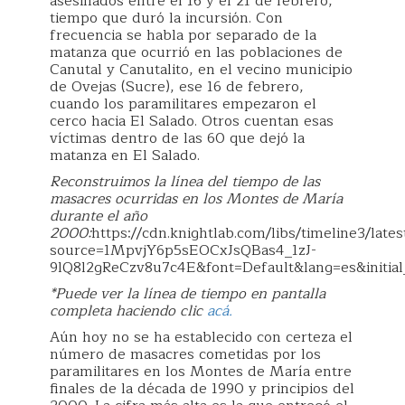
asesinados entre el 16 y el 21 de febrero,
tiempo que duró la incursión. Con
frecuencia se habla por separado de la
matanza que ocurrió en las poblaciones de
Canutal y Canutalito, en el vecino municipio
de Ovejas (Sucre), ese 16 de febrero,
cuando los paramilitares empezaron el
cerco hacia El Salado. Otros cuentan esas
víctimas dentro de las 60 que dejó la
matanza en El Salado.
Reconstruimos la línea del tiempo de las
masacres ocurridas en los Montes de María
durante el año
2000:
https://cdn.knightlab.com/libs/timeline3/lat
source=1MpvjY6p5sEOCxJsQBas4_1zJ-
9lQ8l2gReCzv8u7c4E&font=Default&lang=es&initi
*Puede ver la línea de tiempo en pantalla
completa haciendo clic
acá.
Aún hoy no se ha establecido con certeza el
número de masacres cometidas por los
paramilitares en los Montes de María entre
finales de la década de 1990 y principios del