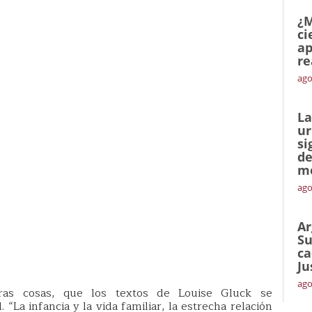
¿M
ci
ap
re
ago
La
ur
si
de
me
ago
Ar
Su
ca
Ju
ago
tras cosas, que los textos de Louise Gluck se
 “La infancia y la vida familiar, la estrecha relación