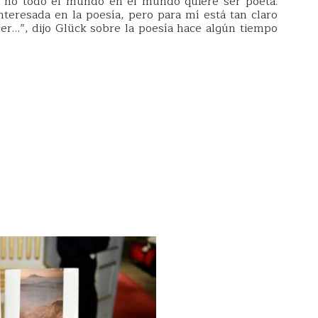
no todo el mundo en el mundo quiere ser poeta.
eresada en la poesía, pero para mí está tan claro
er…”, dijo Glück sobre la poesía hace algún tiempo