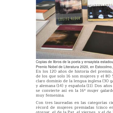
Copias de libros de la poeta y ensayista estado
Premio Nobel de Literatura 2020, en Estocolmo,
En los 120 años de historia del premio,
de los que solo 16 son mujeres y el 80 
claro dominio de la lengua inglesa (30 
y alemana (14) y española (11). Dos año
se convierte así en la 16ª mujer galar
muy femenina.
Con tres laureadas en las categorías ci
récord de mujeres premiadas (cinco e
otorgar, el de la Paz, el viernes, y el d