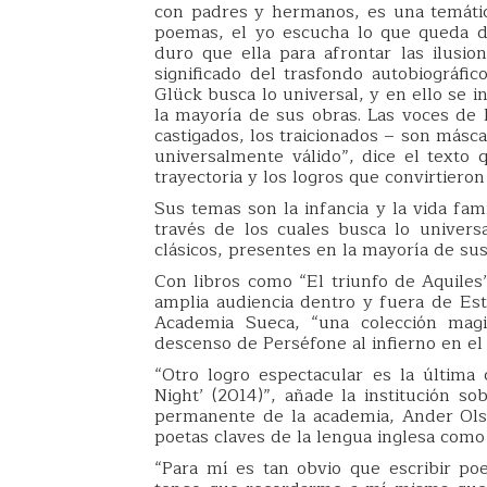
con padres y hermanos, es una temátic
poemas, el yo escucha lo que queda d
duro que ella para afrontar las ilusio
significado del trasfondo autobiográfi
Glück busca lo universal, y en ello se i
la mayoría de sus obras. Las voces de 
castigados, los traicionados – son másc
universalmente válido”, dice el texto 
trayectoria y los logros que convirtiero
Sus temas son la infancia y la vida fam
través de los cuales busca lo univers
clásicos, presentes en la mayoría de sus
Con libros como “El triunfo de Aquiles
amplia audiencia dentro y fuera de Est
Academia Sueca, “una colección magis
descenso de Perséfone al infierno en el 
“Otro logro espectacular es la última 
Night’ (2014)”, añade la institución so
permanente de la academia, Ander Ols
poetas claves de la lengua inglesa como T
“Para mí es tan obvio que escribir p