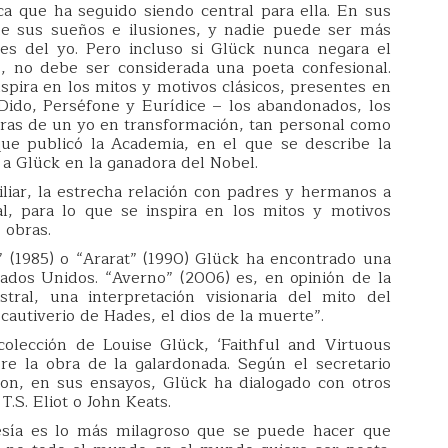
a que ha seguido siendo central para ella. En sus
e sus sueños e ilusiones, y nadie puede ser más
nes del yo. Pero incluso si Glück nunca negara el
co, no debe ser considerada una poeta confesional.
nspira en los mitos y motivos clásicos, presentes en
Dido, Perséfone y Eurídice – los abandonados, los
aras de un yo en transformación, tan personal como
que publicó la Academia, en el que se describe la
n a Glück en la ganadora del Nobel.
iliar, la estrecha relación con padres y hermanos a
al, para lo que se inspira en los mitos y motivos
 obras.
” (1985) o “Ararat” (1990) Glück ha encontrado una
ados Unidos. “Averno” (2006) es, en opinión de la
tral, una interpretación visionaria del mito del
cautiverio de Hades, el dios de la muerte”.
colección de Louise Glück, ‘Faithful and Virtuous
bre la obra de la galardonada. Según el secretario
on, en sus ensayos, Glück ha dialogado con otros
.S. Eliot o John Keats.
oesía es lo más milagroso que se puede hacer que