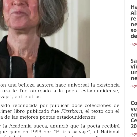
Ha
Al
re
ne
so
de
ago
Sa
ví
un
ne
on una belleza austera hace universal la existencia
ago
atura le fue otorgado a la poeta estadounidense,
lvaje”, entre otros.
Co
sido reconocida por publicar doce colecciones de
ve
rimer libro publicado fue
Firstborn
, el texto con el
en
a de las mejores poetas estadounidenses.
Ce
la Academia sueca, anunció que la poeta recibirá
20
ue ganó en 1993 por “El iris salvaje”, el National
ago