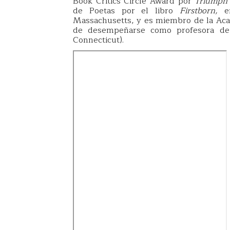
Book Critics Circle Award por
Triumph 
de Poetas por el libro
Firstborn,
e
Massachusetts, y es miembro de la Aca
de desempeñarse como profesora de 
Connecticut).