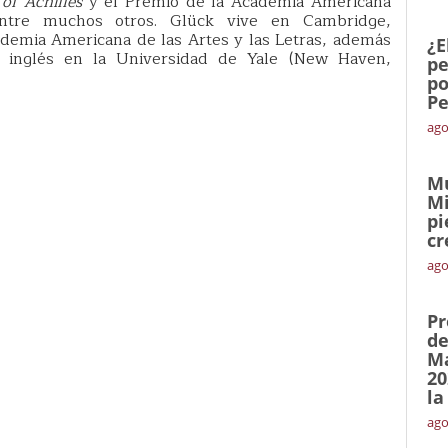
of Achilles
y el Premio de la Academia Americana
ntre muchos otros. Glück vive en Cambridge,
demia Americana de las Artes y las Letras, además
¿E
inglés en la Universidad de Yale (New Haven,
pe
po
Pe
ago
Mu
Mi
pi
cr
ago
Pr
de
Ma
20
la
ago